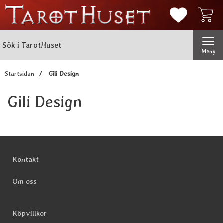
Mina favorit
Sök
Genomför
Sök i TarotHuset
Meny
Startsidan
Gili Design
Gili Design
Sidfot Blandad info och länkar
Kontakt
Om oss
Köpvillkor