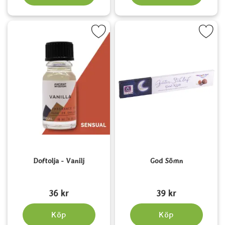
Markera doftolja - Vanilj som favorit
Markera god Sömn so
Doftolja - Vanilj
God Sömn
Art. nr 5330
Art. nr 6125
36 kr
39 kr
Köp
Köp