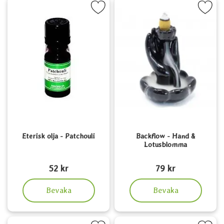
Markera eterisk olja - Patchouli som favorit
Markera backflow - Hand & Lot
Eterisk olja - Patchouli
Backflow - Hand &
Lotusblomma
Art. nr 5342
Art. nr 5651
52 kr
79 kr
, Eterisk olja - Patchouli
, Backflow - Hand & Lotu
Bevaka
Bevaka