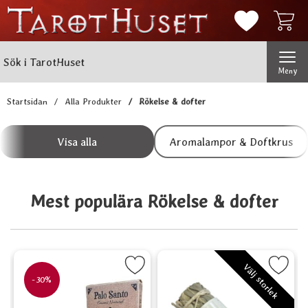
Mina favorit
Sök
Genomför
Sök i TarotHuset
Meny
Startsidan
Alla Produkter
Rökelse & dofter
Underkategorier
Hoppa
till
Visa alla
Aromalampor & Doftkrus
Rökelse & dofter
produkter
Mest populära Rökelse & dofter
, Backflow som favorit
Markera Palo Santo - Sacred Wood som favorit
Markera Vit salvia so
Ma
Välj storlek
-30%