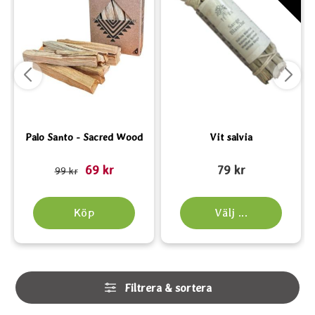
Palo Santo - Sacred Wood
Vit salvia
Art. nr 6522
rea pris
Art. nr 6462
A
69 kr
79 kr
tidigare pris
99 kr
Köp
Välj ...
Hoppa
Filtrera & sortera
över
filtersektionen
Filtrera & sortera