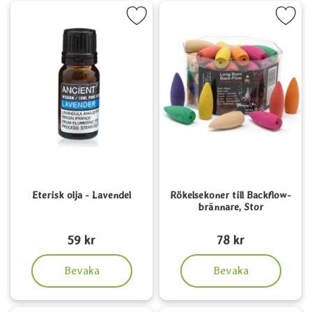
Markera eterisk olja - Lavendel som favorit
Markera rökelsekoner till Backflow-b
Eterisk olja - Lavendel
Rökelsekoner till Backflow-
brännare, Stor
Art. nr 5256
Art. nr 5756
59 kr
78 kr
, Eterisk olja - Lavendel
, Rökelsekoner till Backfl
Bevaka
Bevaka