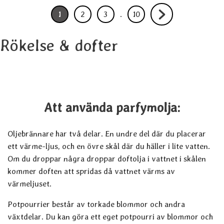
1
2
3
.
10
Nuvarande sida , sidan
Gå till sidan
Gå till sidan
Gå till sidan
Gå till nästa sida
Rökelse & dofter
Att använda parfymolja:
Oljebrännare har två delar. En undre del där du placerar
ett värme-ljus, och en övre skål där du häller i lite vatten.
Om du droppar några droppar doftolja i vattnet i skålen
kommer doften att spridas då vattnet värms av
värmeljuset.
Potpourrier består av torkade blommor och andra
växtdelar. Du kan göra ett eget potpourri av blommor och