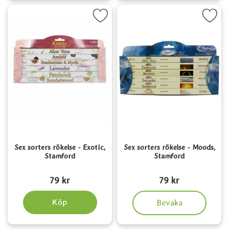
rkera sex sorters rökelse - Exotic, Stamford som favorit
Markera sex sorters rökelse - Mood
Sex sorters rökelse - Exotic,
Sex sorters rökelse - Moods,
Stamford
Stamford
Art. nr 3827
Art. nr 3832
79 kr
79 kr
, Sex sorters rökelse - Mo
Köp
Bevaka