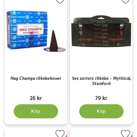
Markera nag Champa rökelsekoner som favorit
Markera sex sorters rökelse - Mythi
Nag Champa rökelsekoner
Sex sorters rökelse - Mythical,
Stamford
Art. nr 1495
Art. nr 3829
26 kr
79 kr
Köp
Köp
Markera doftolja - Viol som favorit
Markera doftolja - Jasmi