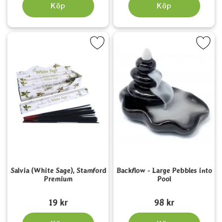
Köp
Köp
rkera salvia (White Sage), Stamford Premium som favorit
Markera backflow - Large Pebbles
Salvia (White Sage), Stamford
Backflow - Large Pebbles into
Premium
Pool
Art. nr 1496
Art. nr 5652
19 kr
98 kr