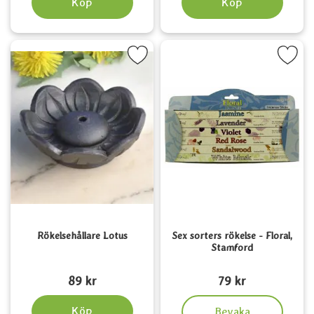
Köp
Köp
Markera rökelsehållare Lotus som favorit
Markera sex sorters rökelse - Flor
Rökelsehållare Lotus
Sex sorters rökelse - Floral,
Stamford
Art. nr 1456
Art. nr 3833
89 kr
79 kr
, Sex sorters rökelse - Flo
Köp
Bevaka