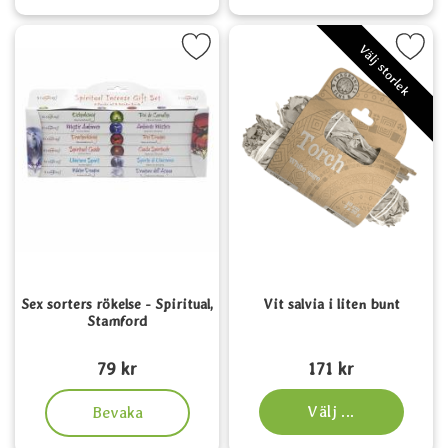
kera sex sorters rökelse - Spiritual, Stamford som favorit
Markera vit salvia i liten 
Välj storlek
Sex sorters rökelse - Spiritual,
Vit salvia i liten bunt
Stamford
Art. nr 5970
Art. nr 6521
79 kr
171 kr
, Sex sorters rökelse - Spiritual, Stamford
Välj ...
Bevaka