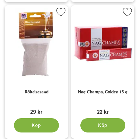
Markera rökelsesand som favorit
Markera nag Champa, Golden
Rökelsesand
Nag Champa, Golden 15 g
Art. nr 1447
Art. nr 6486
29 kr
22 kr
Köp
Köp