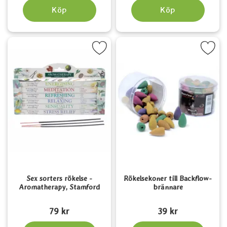
Köp
Köp
a sex sorters rökelse - Aromatherapy, Stamford som favorit
Markera rökelsekoner till Backflo
Sex sorters rökelse -
Rökelsekoner till Backflow-
Aromatherapy, Stamford
brännare
Art. nr 3830
Art. nr 5653
79 kr
39 kr