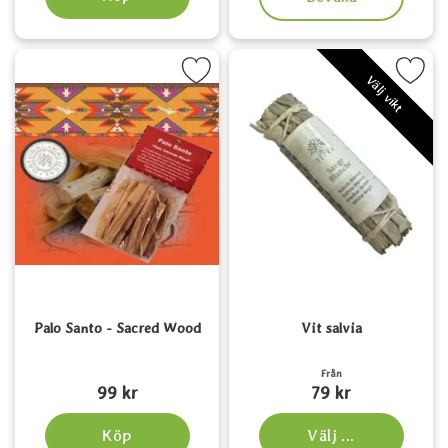
Markera palo Santo - Sacred Wood som favorit
Markera vit salvia s
Välj vikt
Palo Santo - Sacred Wood
Vit salvia
Art. nr 4059
Art. nr 6462
Från
99 kr
79 kr
Köp
Välj ...