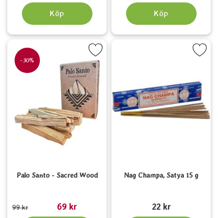
Köp
Köp
Markera palo Santo - Sacred Wood som favorit
Markera nag Champa, Satya 
-30%
Palo Santo - Sacred Wood
Nag Champa, Satya 15 g
Art. nr 6522
Art. nr 1560
rea pris
69 kr
22 kr
tidigare pris
99 kr