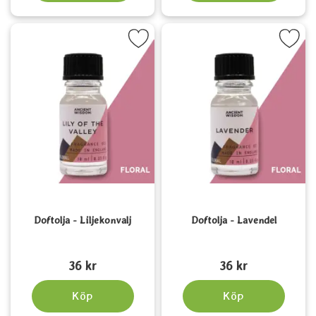
Markera doftolja - Liljekonvalj som favorit
Markera doftolja - Lavend
Doftolja - Liljekonvalj
Doftolja - Lavendel
Art. nr 5190
Art. nr 5194
36 kr
36 kr
Köp
Köp