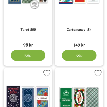
Tarot 500
Cartomancy 184
Art. nr 6062
Art. nr 6063
98 kr
149 kr
Köp
Köp
Markera 55 Alan Tarot som favorit
Markera piemontese Green T