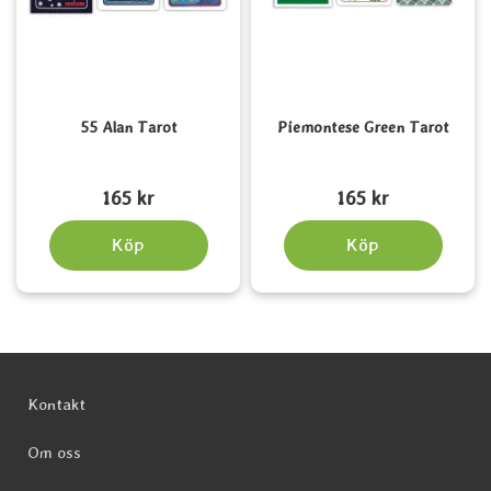
55 Alan Tarot
Piemontese Green Tarot
Art. nr 6064
Art. nr 6065
165 kr
165 kr
Köp
Köp
Sidfot Blandad info och länkar
Kontakt
Om oss