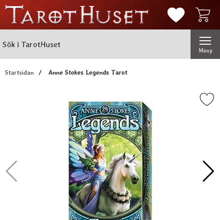
Mina favorit
Sök
Genomför
Sök i TarotHuset
Meny
Startsidan
Anne Stokes Legends Tarot
Markera anne Stokes Legend