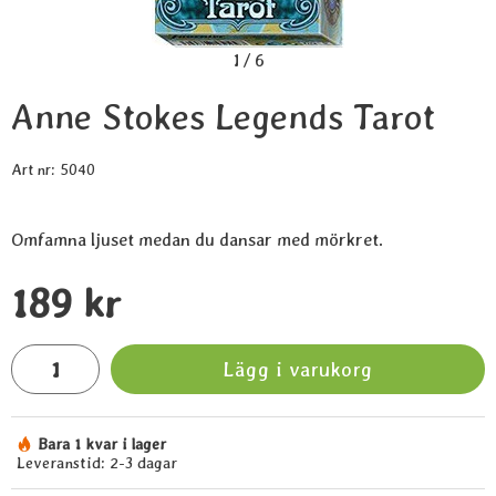
1
/
6
Anne Stokes Legends Tarot
Art nr:
5040
Omfamna ljuset medan du dansar med mörkret.
Handla denna produkt Anne Stokes Legends Tarot
pris
189 kr
antal
Lägg i varukorg
Bara 1 kvar i lager
Tillgänglighet:
Leveranstid:
2-3 dagar