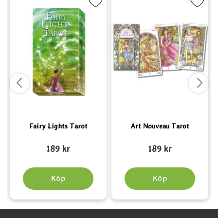
ekro) som favorit
Markera Fairy Lights Tarot som favorit
Markera Art Nouveau Taro
Fairy Lights Tarot
Art Nouveau Tarot
Art. nr 3781
Art. nr 2291
A
189 kr
189 kr
Köp
Köp