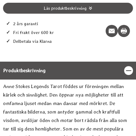
Läs produktbeskrivning
✓
2 års garanti
Print t
✓
Fri frakt över 600 kr
✓
Delbetala via Klarna
Produktbeskrivning
Stän
Produktbeskrivning
Anne Stokes Legends Tarot föddes ur föreningen mellan
kärlek och sinnlighet. Den öppnar nya möjligheter till att
omfamna ljuset medan man dansar med mörkret. De
fantastiska bilderna, som antyder gammal och kraftfull
visdom, avslöjar öden och motar bort rädsla från alla som
tar till sig dess hemligheter. Som en av de mest populära