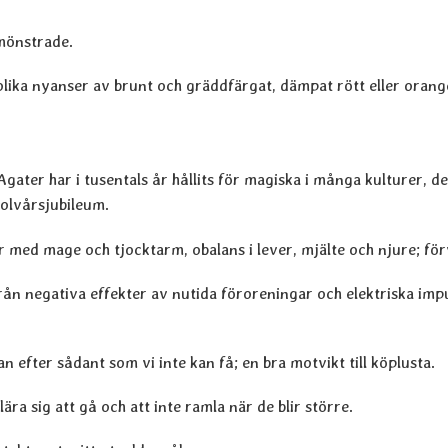
 mönstrade.
lika nyanser av brunt och gräddfärgat, dämpat rött eller orange.
Agater har i tusentals år hållits för magiska i många kulturer, 
tolvårsjubileum.
r med mage och tjocktarm, obalans i lever, mjälte och njure; f
n negativa effekter av nutida föroreningar och elektriska imp
efter sådant som vi inte kan få; en bra motvikt till köplusta.
ra sig att gå och att inte ramla när de blir större.