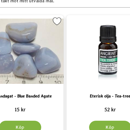
 takt mot mitt utvalda mål.
m favorit
Markera Blå Bandagat - Blue Banded Agate som favorit
Markera Eteri
andagat - Blue Banded Agate
Eterisk olja - Tea-tre
2
Art. nr 3820
15 kr
52 kr
Köp
Köp