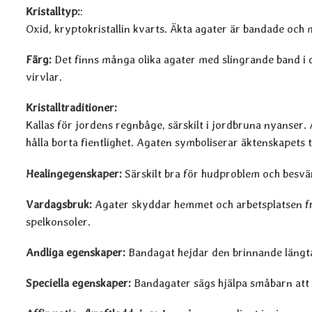
Kristalltyp:
:
Oxid, kryptokristallin kvarts. Äkta agater är bandade och
Färg:
Det finns många olika agater med slingrande band i o
virvlar.
Kristalltraditioner:
Kallas för jordens regnbåge, särskilt i jordbruna nyanser. 
hålla borta fientlighet. Agaten symboliserar äktenskapets 
Healingegenskaper:
Särskilt bra för hudproblem och besvä
Vardagsbruk:
Agater skyddar hemmet och arbetsplatsen frå
spelkonsoler.
Andliga egenskaper:
Bandagat hejdar den brinnande längtan 
Speciella egenskaper:
Bandagater sägs hjälpa småbarn att lä