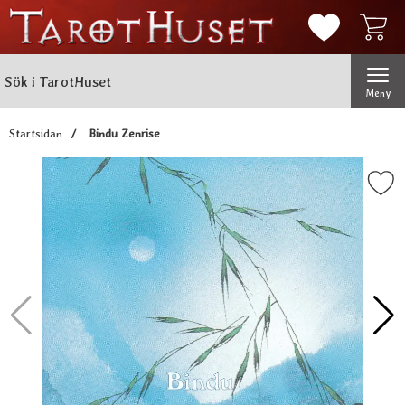
Mina favorit
Sök
Genomför
Sök i TarotHuset
Meny
Startsidan
Bindu Zenrise
Markera bindu Zenris