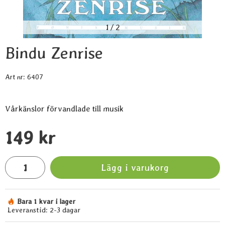
1
/
2
Bindu Zenrise
Art nr:
6407
Vårkänslor förvandlade till musik
Handla denna produkt Bindu Zenrise
pris
149 kr
antal
Lägg i varukorg
Bara 1 kvar i lager
Tillgänglighet:
Leveranstid:
2-3 dagar