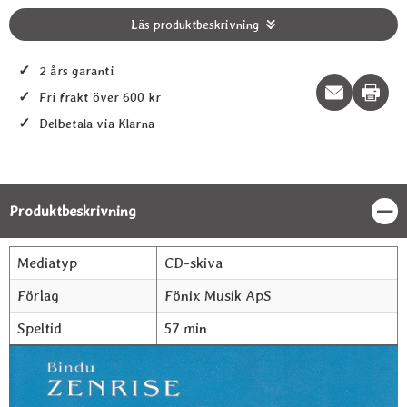
Läs produktbeskrivning
✓
2 års garanti
Print t
✓
Fri frakt över 600 kr
✓
Delbetala via Klarna
Produktbeskrivning
Stän
Produktbeskrivning
Mediatyp
CD-skiva
Förlag
Fönix Musik ApS
Speltid
57 min