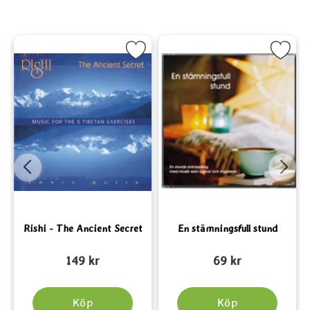
being 5 som favorit
Markera Rishi - The Ancient Secret som favorit
Markera En stämningsfull st
Rishi - The Ancient Secret
En stämningsfull stund
Art. nr 5975
Art. nr 3109
A
149 kr
69 kr
Köp
Köp