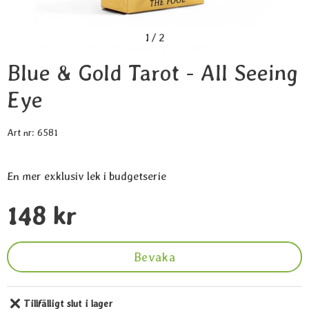
1
/
2
Blue & Gold Tarot - All Seeing
Eye
Art nr:
6581
En mer exklusiv lek i budgetserie
Handla denna produkt Blue & Gold Tarot - All Seeing Eye
pris
148 kr
Bevaka
Tillfälligt slut i lager
Tillgänglighet: