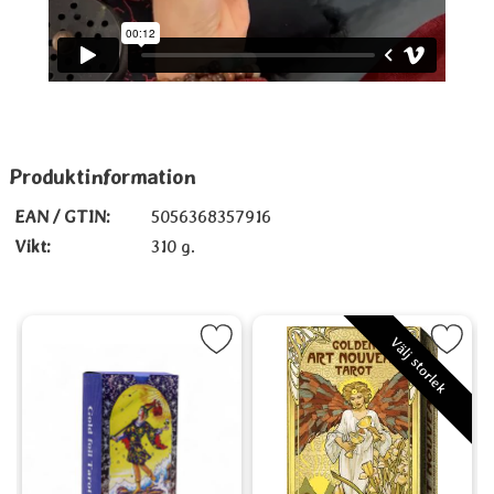
Produktinformation
EAN / GTIN:
5056368357916
Vikt:
310 g.
conti, Maxi som favorit
Markera Blue Foil Tarot - Mandala som favorit
Markera Golden Art Nouveau T
Välj storlek