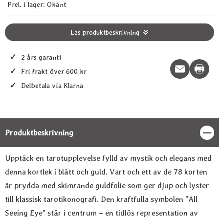
Prel. i lager:
Okänt
Läs produktbeskrivning
✓
2 års garanti
Print t
✓
Fri frakt över 600 kr
✓
Delbetala via Klarna
Produktbeskrivning
Stän
Produktbeskrivning
Upptäck en tarotupplevelse fylld av mystik och elegans med
denna kortlek i blått och guld. Vart och ett av de 78 korten
är prydda med skimrande guldfolie som ger djup och lyster
till klassisk tarotikonografi. Den kraftfulla symbolen "All
Seeing Eye" står i centrum – en tidlös representation av