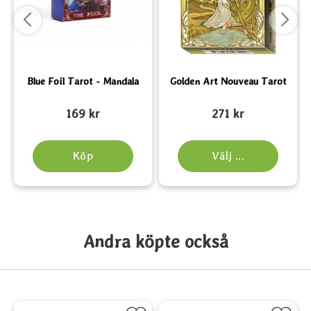
Blue Foil Tarot - Mandala
Golden Art Nouveau Tarot
Art. nr 6583
Art. nr 6128
A
169 kr
271 kr
Köp
Välj ...
Andra köpte också