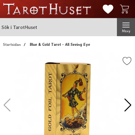
Mina favorit
Sök
Genomför
Sök i TarotHuset
Meny
Startsidan
Blue & Gold Tarot - All Seeing Eye
Markera blue & Gold Tarot - All