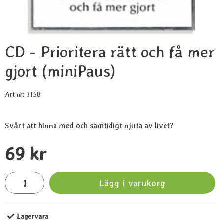
CD - Prioritera rätt och få mer
gjort (miniPaus)
Art nr:
3158
Svårt att hinna med och samtidigt njuta av livet?
Handla denna produkt CD - Prioritera rätt och få mer gjort (
pris
69 kr
antal
Lägg i varukorg
Lagervara
Tillgänglighet: