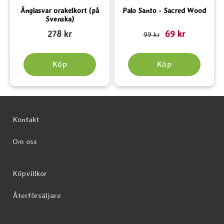
Änglasvar orakelkort (på
Palo Santo - Sacred Wood
Svenska)
Art. nr 5075
Art. nr 6522
rea pris
A
278 kr
69 kr
tidigare pris
99 kr
Köp
Köp
Sidfot Blandad info och länkar
Kontakt
Om oss
Köpvillkor
Återförsäljare