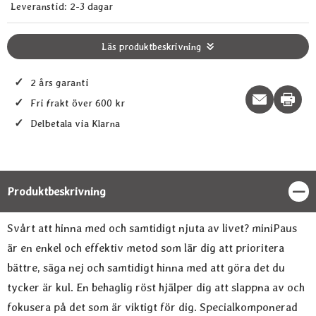
Leveranstid:
2-3 dagar
Läs produktbeskrivning
✓
2 års garanti
Print t
✓
Fri frakt över 600 kr
✓
Delbetala via Klarna
Produktbeskrivning
Stän
Produktbeskrivning
Svårt att hinna med och samtidigt njuta av livet? miniPaus
är en enkel och effektiv metod som lär dig att prioritera
bättre, säga nej och samtidigt hinna med att göra det du
tycker är kul. En behaglig röst hjälper dig att slappna av och
fokusera på det som är viktigt för dig. Specialkomponerad