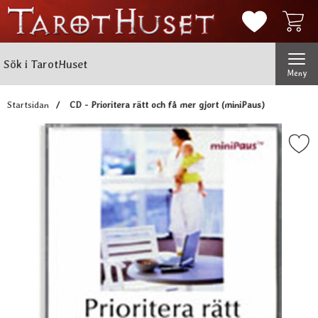
Mina favorit
Sök
Genomför
Sök i TarotHuset
Meny
Startsidan
CD - Prioritera rätt och få mer gjort (miniPaus)
Markera cD - Prioritera rätt och få me