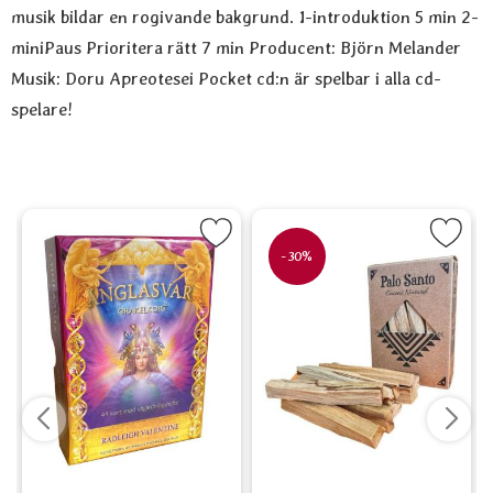
musik bildar en rogivande bakgrund. 1-introduktion 5 min 2-
miniPaus Prioritera rätt 7 min Producent: Björn Melander
Musik: Doru Apreotesei Pocket cd:n är spelbar i alla cd-
spelare!
 cm som favorit
Markera Änglasvar orakelkort (på Svenska) som favorit
Markera Palo Santo - Sacred 
Marke
-30%