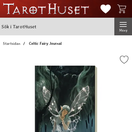
Mina favorit
Sök
Genomför
Sök i TarotHuset
Meny
Startsidan
Celtic Fairy Journal
Markera celtic Fairy Jou