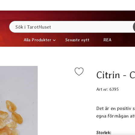
Sök
Sök i TarotHuset
Alla Produkter
Senaste nytt
REA
Citrin - 
Markera citrin - Citrine, chips (<1 cm, 100 g) som favor
Art nr:
6395
Det är en positiv s
egna förmågan att
Handla denna produ
Storlek: