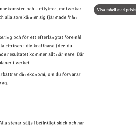
ammankomster och -utflykter, motverkar
Visa tabell med prish
ch alla som känner sig fjärmade från
ering och för ett efterlängtat föremål
la citrinen i din krafthand (den du
ade resultatet kommer allt närmare. Bär
laner i verket.
rbättrar din ekonomi, om du förvarar
rag.
la stenar säljs i befintligt skick och har