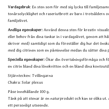
Vardagsbruk
: En sten som för med sig lycka till familjes
tonårsolycklighet och raseriutbrott av barn i trotsåldern o
familjelivet.
Andliga egenskaper:
Använd denna sten för kreativ visualis
eller behov från dina tankar in i vardagslivet, genom att hål
skriver med) samtidigt som du föreställer dig hur det önsk
med dig citrinen som en påminnelse medan du sätter dina p
Speciella egenskaper:
Ökar din övertalningsförmåga och fö
en citrin bland dina lönekvitton och en bland dina kontoutd
Stjärntecken: Tvillingarna
Chakra: Solar plexus
Påse innehållande 100 g.
Tänk på att stenar är en naturprodukt och kan se olika ut. Al
ett personligt utseende.