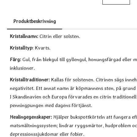
Produktbeskrivning
Produktbeskrivning
Kristallnamn:
Citrin eller solsten.
Kristalltyp
: Kvarts.
Färg:
Gul, från blekgul till gyllengul, honungsfärgad eller
inklusioner.
Kristalltraditioner:
Kallas för solstenen. Citrinen sägs inneh
negativitet. Ett annat namn är köpmannens sten, på grund av
I Skandinavien och Europa förvarades en citrin traditionell
penningpungen med dagens förtjänst.
Healingegenskaper:
Hjälper bukspottkörteln att fungera eff
matsmältningssystem; lindrar ryggsmärtor, hudproblem och
depressionssjukdomar eller fobier.