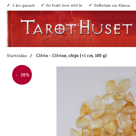
2 års garanti
Fri frakt över 600 kr
Delbetala via Klarna
Startsidan
Citrin - Citrine, chips (<1 cm, 100 g)
Priset är nedsatt med
- 38%