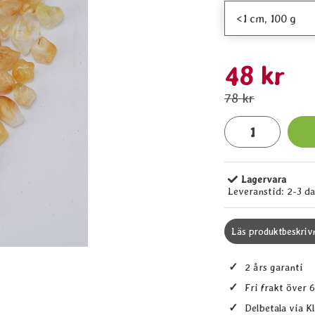
rea pris
48 kr
tidigare pris
78 kr
antal
Lagervara
Tillgänglighet:
Leveranstid:
2-3 d
Läs produktbeskriv
✓
2 års garanti
✓
Fri frakt över 
✓
Delbetala via K