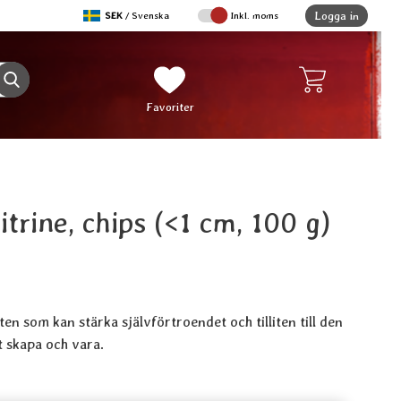
,
Logga in
SEK
/ Svenska
Inkl. moms
Sverige
Genomför sökning
Mina favoriter
Favoriter
Citrine, chips (<1 cm, 100 g)
it
ten som kan stärka självförtroendet och tilliten till den
 skapa och vara.
kt Citrin - Citrine, chips