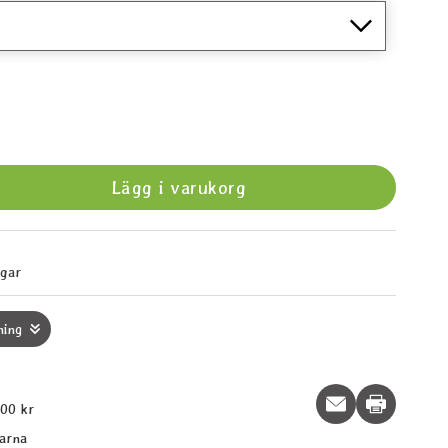
Lägg i varukorg
agar
ning
Print this p
600 kr
larna