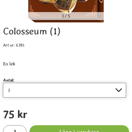
1
/
5
Colosseum (1)
Art nr:
6381
En lek
Handla denna produkt Colosseum
Antal:
pris
75 kr
antal
Lägg i varukorg