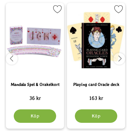
red Wood som favorit
Markera Mandala Spel & Orakelkort som favorit
Markera Playing card Oracle 
Mandala Spel & Orakelkort
Playing card Oracle deck
Art. nr 6617
Art. nr 5406
A
36 kr
163 kr
Köp
Köp