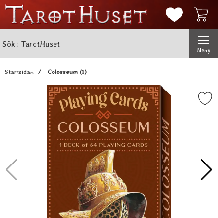
Mina favorit
Sök
Genomför
Sök i TarotHuset
Meny
Startsidan
Colosseum (1)
Markera colosseum (1