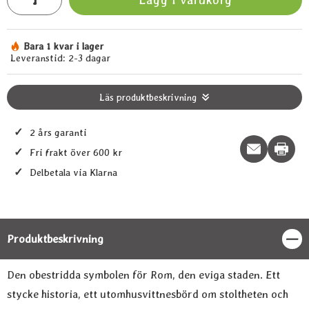
Bara 1 kvar i lager
Tillgänglighet:
Leveranstid:
2-3 dagar
Läs produktbeskrivning
✓
2 års garanti
Print t
✓
Fri frakt över 600 kr
✓
Delbetala via Klarna
Produktbeskrivning
Stän
Produktbeskrivning
Den obestridda symbolen för Rom, den eviga staden. Ett
stycke historia, ett utomhusvittnesbörd om stoltheten och