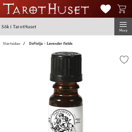
Mina favorit
Sök
Genomför
Sök i TarotHuset
Meny
Startsidan
Doftolja - Lavender fields
Markera doftolja - Lavender