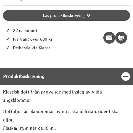
Läs produktbeskrivning
✓
2 års garanti
Print t
✓
Fri frakt över 600 kr
✓
Delbetala via Klarna
Produktbeskrivning
Stän
Produktbeskrivning
Klassisk doft från provence med inslag av vilda
ängsblommor.
Doftoljor är blandningar av eteriska och naturidentiska
oljor.
Flaskan rymmer ca 10 ml.