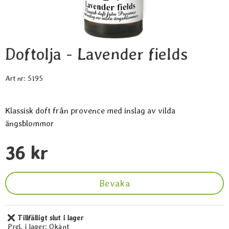
Doftolja - Lavender fields
Art nr:
5195
Klassisk doft från provence med inslag av vilda
ängsblommor
Handla denna produkt Doftolja - Lavender fields
pris
36 kr
Bevaka
Tillfälligt slut i lager
Tillgänglighet:
Prel. i lager:
Okänt