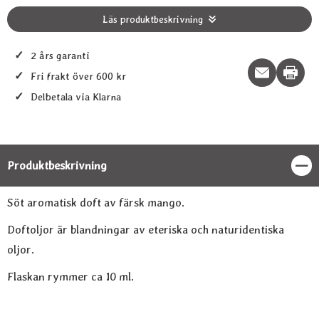
Läs produktbeskrivning
✓
2 års garanti
Print t
✓
Fri frakt över 600 kr
✓
Delbetala via Klarna
Produktbeskrivning
Stän
Produktbeskrivning
Söt aromatisk doft av färsk mango.
Doftoljor är blandningar av eteriska och naturidentiska
oljor.
Flaskan rymmer ca 10 ml.