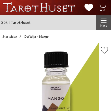
Mina favorit
Sök
Genomför
Sök i TarotHuset
Meny
Startsidan
Doftolja - Mango
Markera doftolja - Man