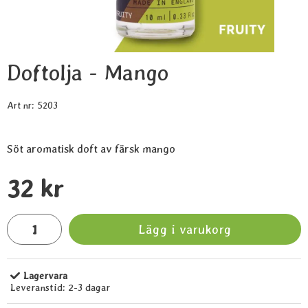
Doftolja - Mango
Art nr:
5203
Söt aromatisk doft av färsk mango
Handla denna produkt Doftolja - Mango
pris
32 kr
antal
Lägg i varukorg
Lagervara
Tillgänglighet:
Leveranstid:
2-3 dagar