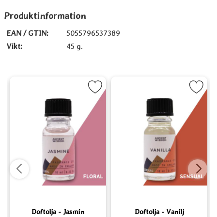
Produktinformation
EAN / GTIN:
5055796537389
Vikt:
45 g.
elsin som favorit
Markera Doftolja - Jasmin som favorit
Markera Doftolja - Vanil
Mark
Doftolja - Jasmin
Doftolja - Vanilj