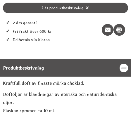
Läs produktbeskrivning
✓
2 års garanti
Print t
✓
Fri frakt över 600 kr
✓
Delbetala via Klarna
Produktbeskrivning
Stän
Produktbeskrivning
Kraftfull doft av finaste mörka choklad.
Doftoljor är blandningar av eteriska och naturidentiska
oljor.
Flaskan rymmer ca 10 ml.