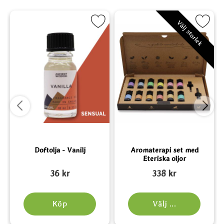
vendel som favorit
Markera Doftolja - Vanilj som favorit
Markera Aromaterapi set med Eteri
Välj storlek
Doftolja - Vanilj
Aromaterapi set med
Eteriska oljor
Art. nr 5330
Art. nr 6168
A
36 kr
338 kr
Köp
Välj ...