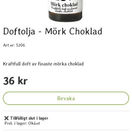
Doftolja - Mörk Choklad
Art nr:
5206
Kraftfull doft av finaste mörka choklad
Handla denna produkt Doftolja - Mörk Choklad
pris
36 kr
Bevaka
Tillfälligt slut i lager
Tillgänglighet:
Prel. i lager:
Okänt