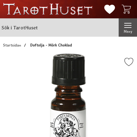
Mina favorit
Sök
Genomför
Sök i TarotHuset
Meny
Startsidan
Doftolja - Mörk Choklad
Markera doftolja - Mörk C