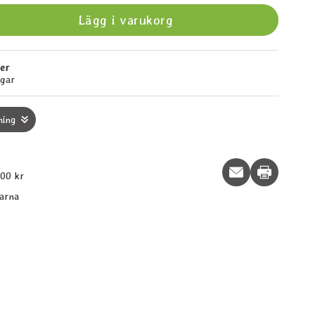
Lägg i varukorg
ger
agar
ning
Print this p
600 kr
larna