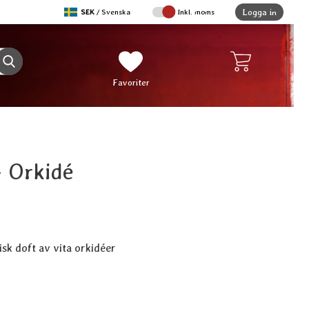
,
Logga in
SEK
/ Svenska
Inkl. moms
Sverige
Genomför sökning
Mina favoriter
Favoriter
- Orkidé
isk doft av vita orkidéer
ukt Doftolja - Orkidé