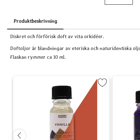
Produktbeskrivning
Produktbeskrivning
Diskret och förförisk doft av vita orkidéer.
Doftoljor är blandningar av eteriska och naturidentiska olj
Flaskan rymmer ca 10 ml.
 Fiskarna som favorit
Markera Doftolja - Vanilj som favori