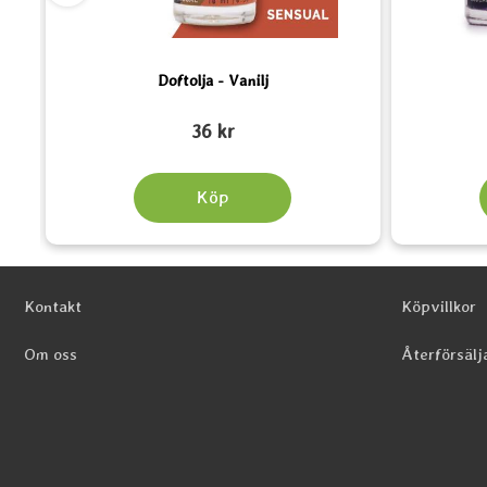
Doftolja - Vanilj
Art. nr 5330
Art. nr 5158
36 kr
Köp
Sidfot Blandad info och länkar
Kontakt
Köpvillkor
Om oss
Återförsälj