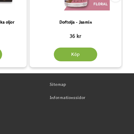
ka oljor
Doftolja - Jasmin
Art. nr 5235
Art.
36 kr
Köp
Sitemap
Informationssidor