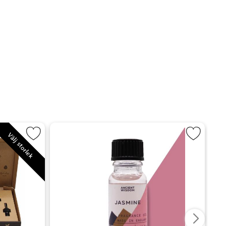
i set med Eteriska oljor som favorit
Markera Doftolja - Jasmin s
Välj storlek