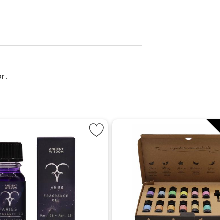
or.
t
Markera Doftolja - Väduren som favorit
Markera Aromaterap