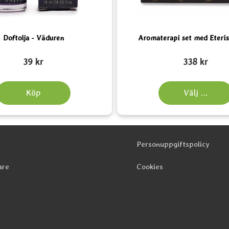
Doftolja - Väduren
Aromaterapi set med Eteris
Art. nr 6168
39 kr
338 kr
Köp
Välj ...
Personuppgiftspolicy
are
Cookies