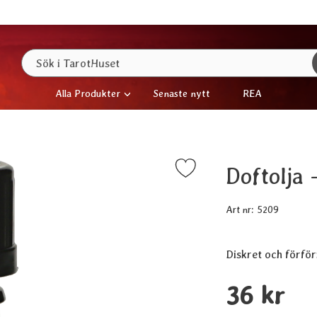
Sök
Sök i TarotHuset
Alla Produkter
Senaste nytt
REA
Doftolja 
Markera doftolja - Orkidé som favorit
Art nr:
5209
Diskret och förför
Handla denna prod
pris
36 kr