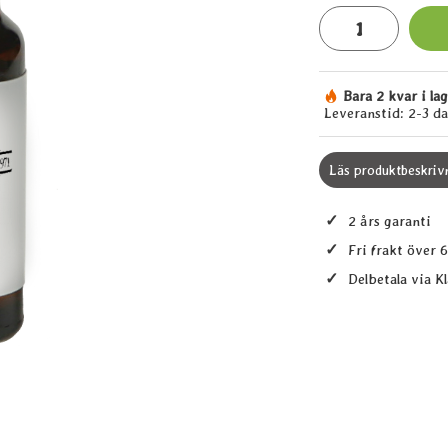
antal
Bara 2 kvar i la
Tillgänglighet:
Leveranstid:
2-3 d
Läs produktbeskriv
✓
2 års garanti
✓
Fri frakt över 
✓
Delbetala via K