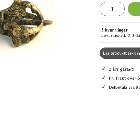
antal
3 kvar i lager
Tillgänglighet:
Leveranstid:
2-3 d
Läs produktbeskriv
✓
2 års garanti
✓
Fri frakt över 
✓
Delbetala via K