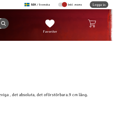
,
Logga in
SEK
/ Svenska
Inkl. moms
Sverige
Genomför sökning
Mina favoriter
Favoriter
viga , det absoluta, det oförstörbara.9 cm lång.
dukt Dorje