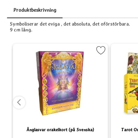
Produktbeskrivning
Produktbeskrivning
Symboliserar det eviga , det absoluta, det oförstörbara.
9 cm lång.
 (på Svenska) som favorit
Markera Änglasvar orakelkort (på Svenska) s
M
Änglasvar orakelkort (på Svenska)
Tarot Or