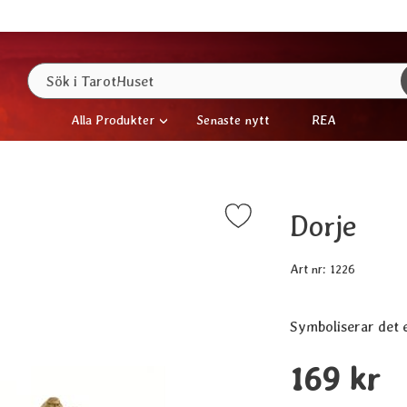
Sök
Sök i TarotHuset
Alla Produkter
Senaste nytt
REA
Dorje
Markera dorje som favorit
Art nr:
1226
Symboliserar det e
Handla denna pro
pris
169 kr