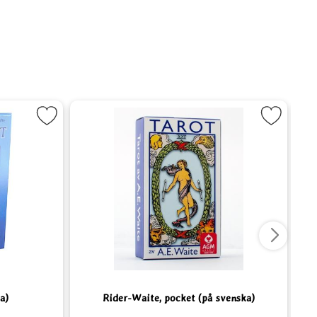
tarot (på Svenska) som favorit
Markera Rider-Waite, pocket (på sve
a)
Rider-Waite, pocket (på svenska)