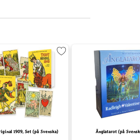
om favorit
arkera Tarot Original 1909, Set (på Svenska) som favorit
Markera Ängla
iginal 1909, Set (på Svenska)
Änglatarot (på Svensk