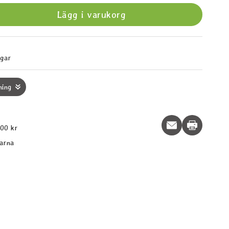
Lägg i varukorg
agar
ning
Print this p
600 kr
larna