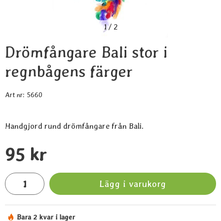
1
/
2
Drömfångare Bali stor i
regnbågens färger
Art nr:
5660
Handgjord rund drömfångare från Bali.
Handla denna produkt Drömfångare Bali stor i regnbågens fä
pris
95 kr
antal
Lägg i varukorg
Bara 2 kvar i lager
Tillgänglighet: