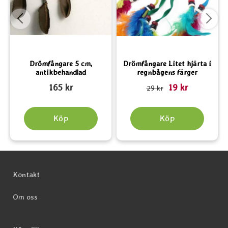
Drömfångare 5 cm,
Drömfångare Litet hjärta i
antikbehandlad
regnbågens färger
Art. nr 1115
Art. nr 5654
rea pris
A
165 kr
19 kr
tidigare pris
29 kr
Köp
Köp
Sidfot Blandad info och länkar
Kontakt
Om oss