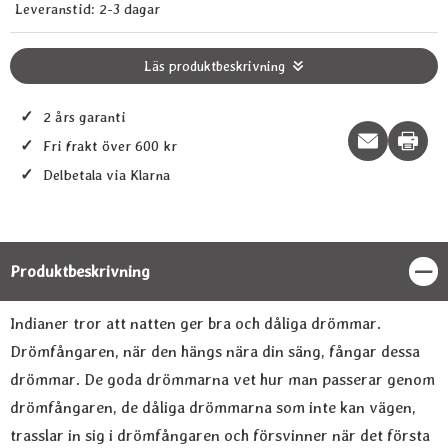
Leveranstid:
2-3 dagar
Läs produktbeskrivning
✓
2 års garanti
Print t
✓
Fri frakt över 600 kr
✓
Delbetala via Klarna
Produktbeskrivning
Stän
Produktbeskrivning
Indianer tror att natten ger bra och dåliga drömmar.
Drömfångaren, när den hängs nära din säng, fångar dessa
drömmar. De goda drömmarna vet hur man passerar genom
drömfångaren, de dåliga drömmarna som inte kan vägen,
trasslar in sig i drömfångaren och försvinner när det första