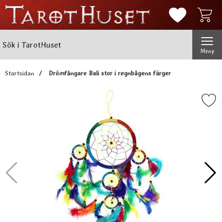
Mina favorit
Sök
Genomför
Sök i TarotHuset
Meny
Startsidan
Drömfångare Bali stor i regnbågens färger
Markera drömfångare Bali stor i re