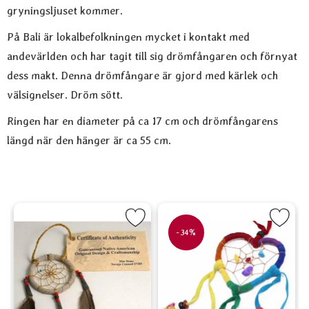
gryningsljuset kommer.
På Bali är lokalbefolkningen mycket i kontakt med
andevärlden och har tagit till sig drömfångaren och förnyat
dess makt. Denna drömfångare är gjord med kärlek och
välsignelser. Dröm sött.
Ringen har en diameter på ca 17 cm och drömfångarens
längd när den hänger är ca 55 cm.
cm, vit som favorit
Markera Drömfångare 5 cm, antikbehandlad som favorit
Markera Drömfångare Litet hjärta i reg
M
-34%