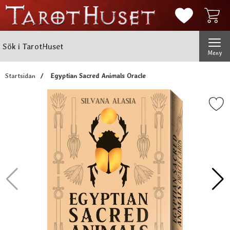
Mina favorit
Sök
Genomför
Sök i TarotHuset
Meny
Startsidan
Egyptian Sacred Animals Oracle
Markera egyptian Sacred Anima