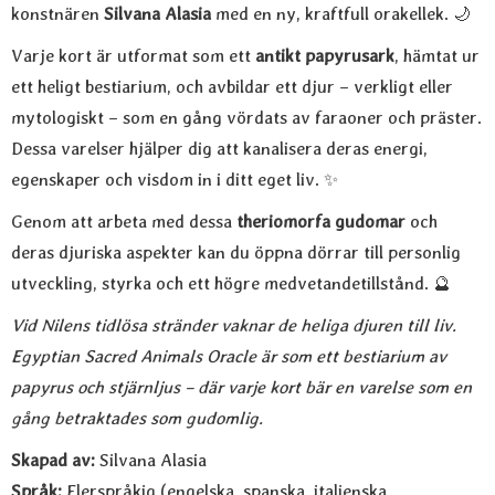
konstnären
Silvana Alasia
med en ny, kraftfull orakellek. 🌙
Varje kort är utformat som ett
antikt papyrusark
, hämtat ur
ett heligt bestiarium, och avbildar ett djur – verkligt eller
mytologiskt – som en gång vördats av faraoner och präster.
Dessa varelser hjälper dig att kanalisera deras energi,
egenskaper och visdom in i ditt eget liv. ✨
Genom att arbeta med dessa
theriomorfa gudomar
och
deras djuriska aspekter kan du öppna dörrar till personlig
utveckling, styrka och ett högre medvetandetillstånd. 🔮
Vid Nilens tidlösa stränder vaknar de heliga djuren till liv.
Egyptian Sacred Animals Oracle är som ett bestiarium av
papyrus och stjärnljus – där varje kort bär en varelse som en
gång betraktades som gudomlig.
Skapad av:
Silvana Alasia
Språk:
Flerspråkig (engelska, spanska, italienska,