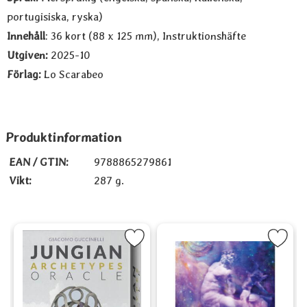
portugisiska, ryska)
Innehåll
: 36 kort (88 x 125 mm), Instruktionshäfte
Utgiven:
2025-10
Förlag:
Lo Scarabeo
Produktinformation
EAN / GTIN:
9788865279861
Vikt:
287 g.
nd Oracle Cards som favorit
Markera Jungian Archetypes Oracle som favorit
Markera Black Moon Astrology 