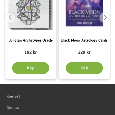
Jungian Archetypes Oracle
Black Moon Astrology Cards
Art. nr 6368
Art. nr 5397
A
192 kr
329 kr
Köp
Köp
Sidfot Blandad info och länkar
Kontakt
Om oss