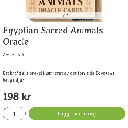
1
/
7
Egyptian Sacred Animals
Oracle
Art nr:
6610
Ett kraftfullt orakel inspirerat av det forntida Egyptens
heliga djur
Handla denna produkt Egyptian Sacred Animals Oracle
pris
198 kr
antal
Lägg i varukorg