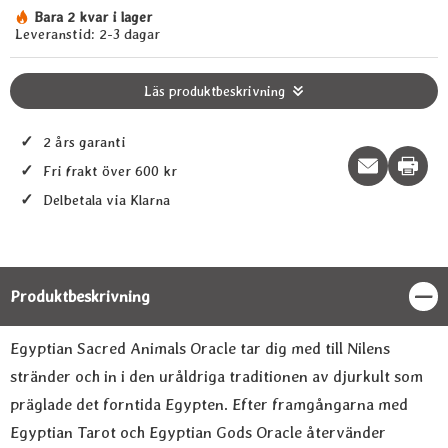
Bara 2 kvar i lager
Tillgänglighet:
Leveranstid:
2-3 dagar
Läs produktbeskrivning
✓
2 års garanti
Print t
✓
Fri frakt över 600 kr
✓
Delbetala via Klarna
Produktbeskrivning
Stän
Produktbeskrivning
Egyptian Sacred Animals Oracle tar dig med till Nilens
stränder och in i den uråldriga traditionen av djurkult som
präglade det forntida Egypten. Efter framgångarna med
Egyptian Tarot och Egyptian Gods Oracle återvänder