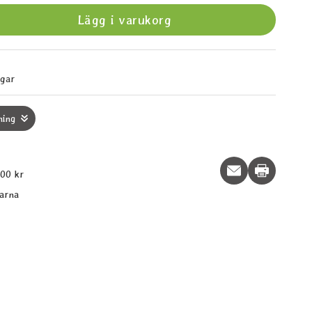
Lägg i varukorg
agar
ning
Print this p
600 kr
larna