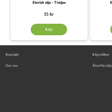
Eterisk olja - Timjan
E
Art. nr 5254
Art. nr 5715
55 kr
Köp
Sidfot Blandad info och länkar
Kontakt
Köpvillkor
Om oss
Återförsälj