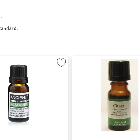
.
standard.
orit
Markera Eterisk olja - Rosmarin som favorit
Markera Ete