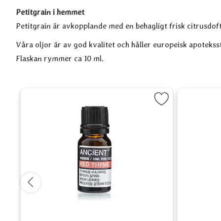
Petitgrain i hemmet
Petitgrain är avkopplande med en behagligt frisk citrusdoft
Våra oljor är av god kvalitet och håller europeisk apoteks
Flaskan rymmer ca 10 ml.
ja - Lime som favorit
Markera Eterisk olja - Timjan som fav