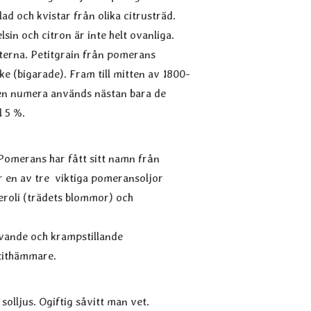
ad och kvistar från olika citrusträd.
n och citron är inte helt ovanliga.
terna. Petitgrain från pomerans
 (bigarade). Fram till mitten av 1800-
men numera används nästan bara de
l 5 %.
Pomerans har fått sitt namn från
r en av tre viktiga pomeransoljor
eroli (trädets blommor) och
ivande och krampstillande
tithämmare.
 solljus. Ogiftig såvitt man vet.