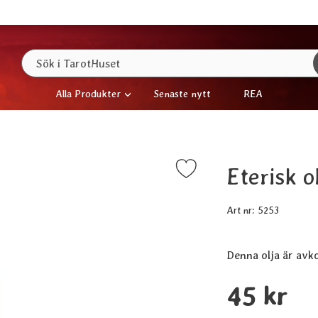
Sök
Sök i TarotHuset
Alla Produkter
Senaste nytt
REA
Eterisk o
Markera eterisk olja - Petitgrain som favorit
Art nr:
5253
Denna olja är avko
Handla denna produ
pris
45 kr