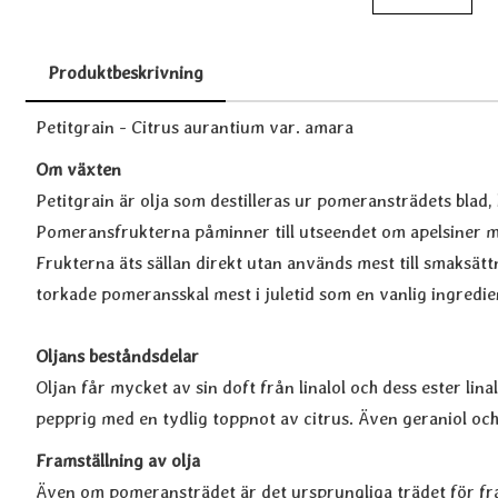
Produktbeskrivning
Produktbeskrivning
Petitgrain - Citrus aurantium var. amara
Om växten
Petitgrain är olja som destilleras ur pomeransträdets blad,
Pomeransfrukterna påminner till utseendet om apelsiner m
Frukterna äts sällan direkt utan används mest till smaksätt
torkade pomeransskal mest i juletid som en vanlig ingredie
Oljans beståndsdelar
Oljan får mycket av sin doft från linalol och dess ester lin
pepprig med en tydlig toppnot av citrus. Även geraniol och 
Framställning av olja
Även om pomeransträdet är det ursprungliga trädet för fra