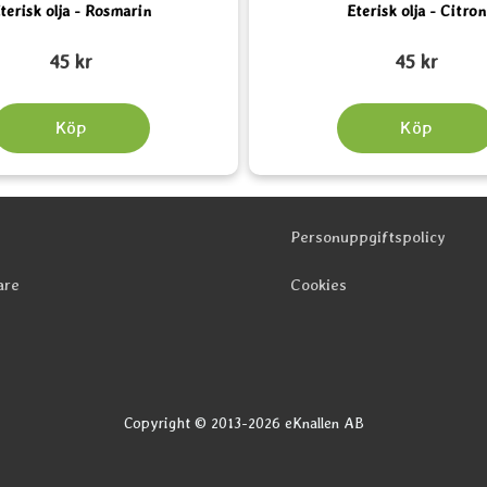
terisk olja - Rosmarin
Eterisk olja - Citron
Art. nr 5327
45 kr
45 kr
Köp
Köp
Personuppgiftspolicy
are
Cookies
Copyright © 2013-2026 eKnallen AB