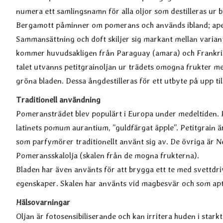
numera ett samlingsnamn för alla oljor som destilleras ur bl
Bergamott påminner om pomerans och används ibland; apelsi
Sammansättning och doft skiljer sig markant mellan varian
kommer huvudsakligen från Paraguay (amara) och Frankrike
talet utvanns petitgrainoljan ur trädets omogna frukter 
gröna bladen. Dessa ångdestilleras för ett utbyte på upp til
Traditionell användning
Pomeransträdet blev populärt i Europa under medeltiden. 
latinets pomum aurantium, ”guldfärgat äpple”. Petitgrain ä
som parfymörer traditionellt använt sig av. De övriga är N
Pomeransskalolja (skalen från de mogna frukterna).
Bladen har även använts för att brygga ett te med svettdr
egenskaper. Skalen har använts vid magbesvär och som ap
Hälsovarningar
Oljan är fotosensibiliserande och kan irritera huden i starkt