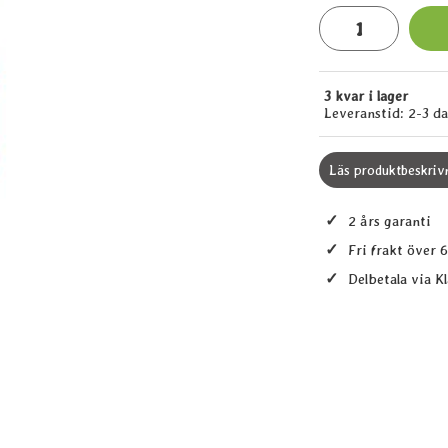
antal
3 kvar i lager
Tillgänglighet:
Leveranstid:
2-3 d
Läs produktbeskriv
✓
2 års garanti
✓
Fri frakt över 
✓
Delbetala via K