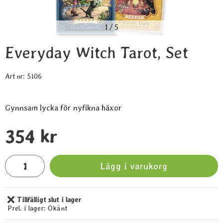
1
/
5
Everyday Witch Tarot, Set
Art nr:
5106
Gynnsam lycka för nyfikna häxor
Handla denna produkt Everyday Witch Tarot, Set
pris
354 kr
antal
Lägg i varukorg
Tillfälligt slut i lager
Tillgänglighet:
Prel. i lager:
Okänt