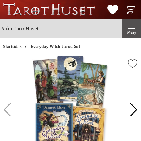
Mina favorit
Sök
Genomför
Sök i TarotHuset
Meny
Startsidan
Everyday Witch Tarot, Set
Markera everyday Witch Tar