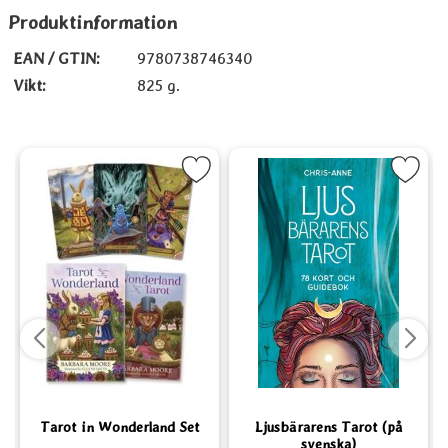
Produktinformation
EAN / GTIN:
9780738746340
Vikt:
825 g.
t, Set som favorit
Markera Tarot in Wonderland Set som favorit
Markera Ljusbärarens Tarot (på 
Tarot in Wonderland Set
Ljusbärarens Tarot (på
svenska)