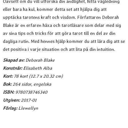
Oavsett om du vill utforska din andlighet, hitta vägledning
eller bara ha kul, kommer detta set att hjälpa dig att
upptäcka tarotens kraft och visdom. Författaren Deborah
Blake är en erfaren häxa och tarotläsare som delar med sig
av sina tips och tricks för att göra tarot till en del av din
dagliga rutin. Med hennes hjälp kommer du att lära dig att se
det positiva i varje situation och att lita på din intuition.
Skapad av:
Deborah Blake
Konstnär:
Elisabeth Alba
Kort
:
78 kort (12.7 x 20.32 cm)
Bok
:
264 sidor, engelska
ISBN
:
9780738746340
Utgiven
:
2017-01
Förlag
:
Llewellyn