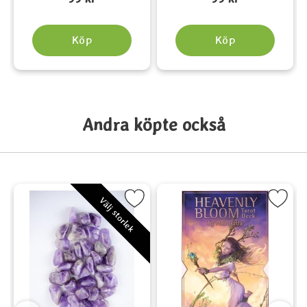
Köp
Köp
Andra köpte också
Tarot Kit som favorit
Markera Ametist - Amethyst som favorit
Markera Heavenly Bloom Ta
Välj storlek