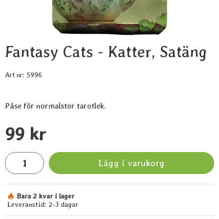
Fantasy Cats - Katter, Satäng
Art nr:
5996
Påse för normalstor tarotlek.
Handla denna produkt Fantasy Cats - Katter, Satäng
pris
99 kr
antal
Lägg i varukorg
Bara 2 kvar i lager
Tillgänglighet:
Leveranstid:
2-3 dagar