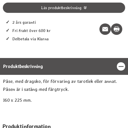
Läs produktbeskrivning
✓
2 års garanti
Print t
✓
Fri frakt över 600 kr
✓
Delbetala via Klarna
Produktbeskrivning
Stän
Produktbeskrivning
Påse, med dragsko, för förvaring av tarotlek eller annat.
Påsen är i satäng med färgtryck.
160 x 225 mm.
Produktinformation