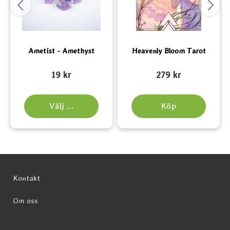
Ametist - Amethyst
Heavenly Bloom Tarot
Art. nr 2148
Art. nr 6011
A
19 kr
279 kr
Välj ...
Köp
Sidfot Blandad info och länkar
Kontakt
Om oss