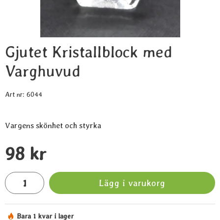
Gjutet Kristallblock med
Varghuvud
Art nr:
6044
Vargens skönhet och styrka
Handla denna produkt Gjutet Kristallblock med Varghuvud
pris
98 kr
antal
Lägg i varukorg
Bara 1 kvar i lager
Tillgänglighet: