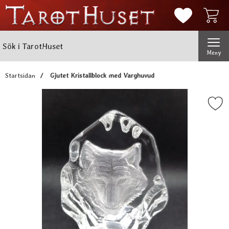
Mina favorit
Sök
Genomför
Sök i TarotHuset
Meny
Startsidan
Gjutet Kristallblock med Varghuvud
Markera gjutet Kristallblock me