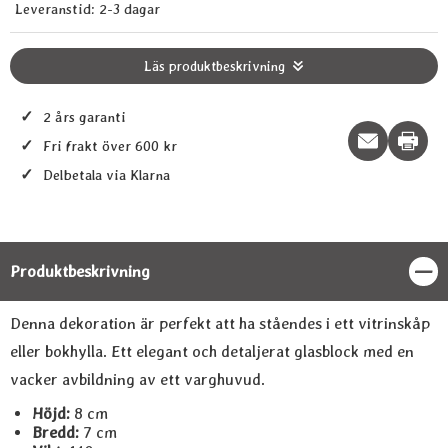
Leveranstid:
2-3 dagar
Läs produktbeskrivning
✓
2 års garanti
Print t
✓
Fri frakt över 600 kr
✓
Delbetala via Klarna
Produktbeskrivning
Stän
Produktbeskrivning
Denna dekoration är perfekt att ha ståendes i ett vitrinskåp
eller bokhylla. Ett elegant och detaljerat glasblock med en
vacker avbildning av ett varghuvud.
Höjd:
8 cm
Bredd:
7 cm