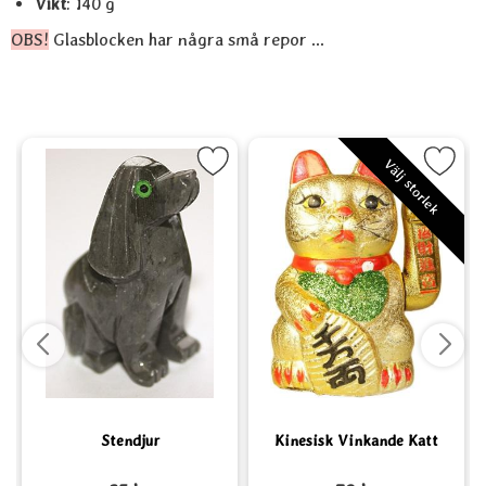
Vikt
: 140 g
OBS!
Glasblocken har några små repor ...
lanet som favorit
Markera Stendjur som favorit
Markera Kinesisk Vinkande K
Välj storlek
Stendjur
Kinesisk Vinkande Katt