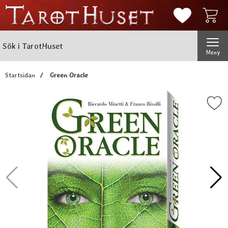
Mina favorit
Sök
Genomför
Sök i TarotHuset
Meny
Startsidan
Green Oracle
Markera green Oracle