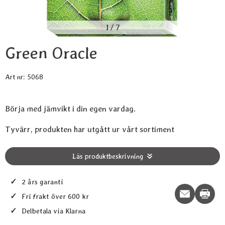
1
/
7
Green Oracle
Art nr:
5068
Börja med jämvikt i din egen vardag.
Tyvärr, produkten har utgått ur vårt sortiment
Läs produktbeskrivning
✓
2 års garanti
Print t
✓
Fri frakt över 600 kr
✓
Delbetala via Klarna