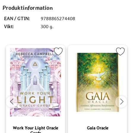
Produktinformation
EAN / GTIN:
9788865274408
Vikt:
300 g.
, Pocket som favorit
Markera Work Your Light Oracle Cards som favorit
Markera Gaia Oracle s
Ma
Work Your Light Oracle
Gaia Oracle
Cards