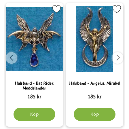
 cm som favorit
Markera Halsband - Bat Rider, Meddelanden som favorit
Markera Halsband - Angelus, M
Mark
Halsband - Bat Rider,
Halsband - Angelus, Mirakel
Meddelanden
Art. nr 1692
Art. nr 1690
A
185 kr
185 kr
Köp
Köp