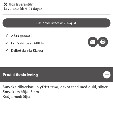
Hos leverantör
Tillgänglighet:
Leveranstid:
4-21 dagar
Läs produktbeskrivning
✓
2 års garanti
Print t
✓
Fri frakt över 600 kr
✓
Delbetala via Klarna
Produktbeskrivning
Stän
Produktbeskrivning
Smycke tillverkat i blyfritt tenn, dekorerad med guld, silver.
Smyckets höjd: 5 cm
Kedja medföljer