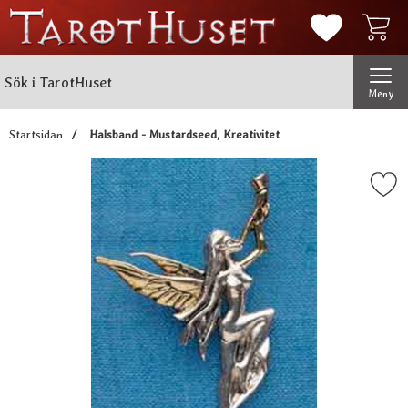
Mina favorit
Sök
Genomför
Sök i TarotHuset
Meny
Startsidan
Halsband - Mustardseed, Kreativitet
Markera halsband - Mustardseed,