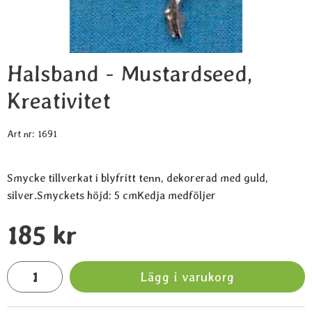
Halsband - Mustardseed,
Kreativitet
Art nr:
1691
Smycke tillverkat i blyfritt tenn, dekorerad med guld,
silver.Smyckets höjd: 5 cmKedja medföljer
Handla denna produkt Halsband - Mustardseed, Kreativitet
pris
185 kr
antal
Lägg i varukorg