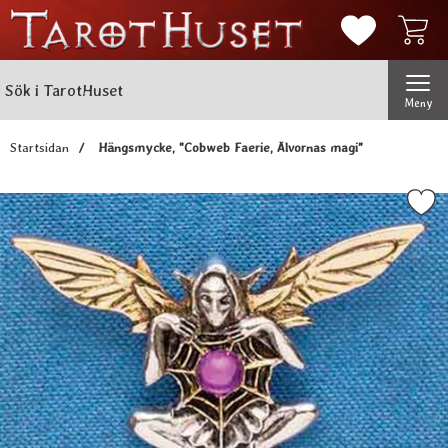
Mina favorit
Sök
Genomför
Sök i TarotHuset
Meny
Startsidan
Hängsmycke, "Cobweb Faerie, Älvornas magi"
Markera hängsmycke, "Cobweb Faerie