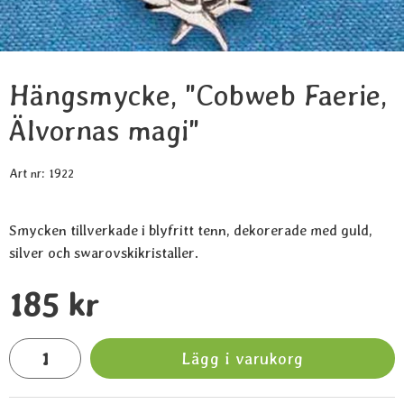
Hängsmycke, "Cobweb Faerie,
Älvornas magi"
Art nr:
1922
Smycken tillverkade i blyfritt tenn, dekorerade med guld,
silver och swarovskikristaller.
Handla denna produkt Hängsmycke, "Cobweb Faerie, Älvornas
pris
185 kr
antal
Lägg i varukorg