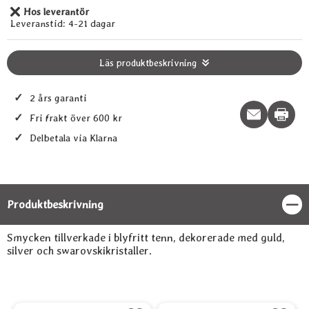
Hos leverantör
Tillgänglighet:
Leveranstid:
4-21 dagar
Läs produktbeskrivning
✓
2 års garanti
Print t
✓
Fri frakt över 600 kr
✓
Delbetala via Klarna
Produktbeskrivning
Stän
Produktbeskrivning
Smycken tillverkade i blyfritt tenn, dekorerade med guld,
silver och swarovskikristaller.