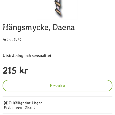
Hängsmycke, Daena
Art nr:
1846
Utstrålning och sensualitet
Handla denna produkt Hängsmycke, Daena
pris
215 kr
Bevaka
Tillfälligt slut i lager
Tillgänglighet:
Prel. i lager:
Okänt