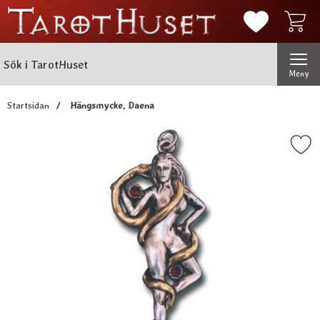
Mina favorit
Sök
Genomför
Sök i TarotHuset
Meny
Startsidan
Hängsmycke, Daena
Markera hängsmycke, Da