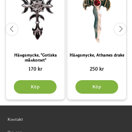
Hängsmycke, "Gotiska
Hängsmycke, Athames drake
månkorset"
Art. nr 1945
Art. nr 1865
A
170 kr
250 kr
Köp
Köp
Sidfot Blandad info och länkar
Kontakt