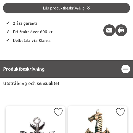
Läs produktbeskrivning
✓
2 års garanti
Print t
✓
Fri frakt över 600 kr
✓
Delbetala via Klarna
Produktbeskrivning
Stän
Produktbeskrivning
Utstrålning och sensualitet
 som favorit
Markera Hängsmycke, "Gotiska månkorset" som favorit
Markera Hängsmycke, Athames 