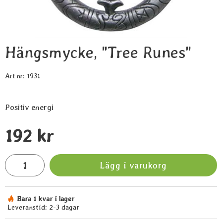
Hängsmycke, "Tree Runes"
Art nr:
1931
Positiv energi
Handla denna produkt Hängsmycke, "Tree Runes"
pris
192 kr
antal
Lägg i varukorg
Bara 1 kvar i lager
Tillgänglighet:
Leveranstid:
2-3 dagar