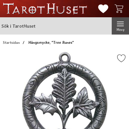
Mina favorit
Sök
Genomför
Sök i TarotHuset
Meny
Startsidan
Hängsmycke, "Tree Runes"
Markera hängsmycke, "Tree