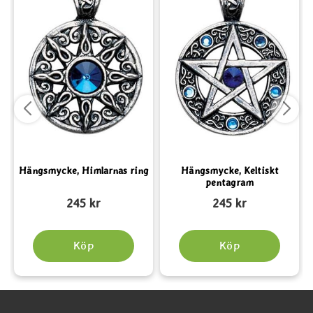
Hängsmycke, Himlarnas ring
Hängsmycke, Keltiskt
pentagram
Art. nr 1808
Art. nr 1803
A
245 kr
245 kr
Köp
Köp
Sidfot Blandad info och länkar