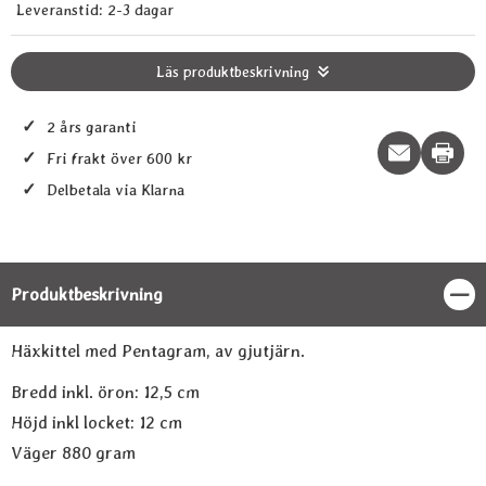
Leveranstid:
2-3 dagar
Läs produktbeskrivning
✓
2 års garanti
Print t
✓
Fri frakt över 600 kr
✓
Delbetala via Klarna
Produktbeskrivning
Stän
Produktbeskrivning
Häxkittel med Pentagram, av gjutjärn.
Bredd inkl. öron: 12,5 cm
Höjd inkl locket: 12 cm
Väger 880 gram