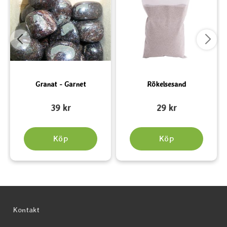
Granat - Garnet
Rökelsesand
Art. nr 2154
Art. nr 1447
A
39 kr
29 kr
Köp
Köp
Sidfot Blandad info och länkar
Kontakt