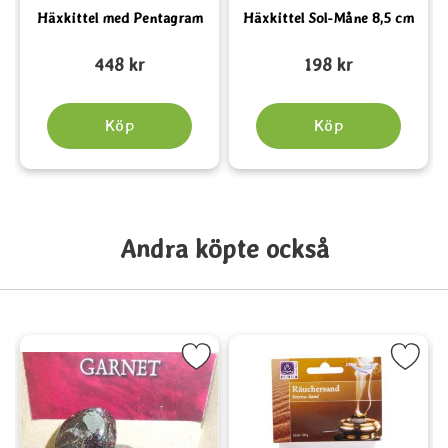
Häxkittel med Pentagram
Häxkittel Sol-Måne 8,5 cm
Art. nr 5412
Art. nr 5520
A
448 kr
198 kr
Köp
Köp
Andra köpte också
er Eye som favorit
Markera Granat - Garnet som favorit
Markera Rökelsesand s