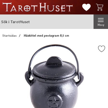
Mina favorit
Sök
Genomför
Sök i TarotHuset
Meny
Startsidan
Häxkittel med pentagram 8,5 cm
Markera häxkittel med pentag