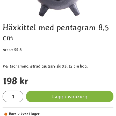
Häxkittel med pentagram 8,5
cm
Art nr:
5518
Pentagrammönstrad gjutjärnskittel 12 cm hög.
Handla denna produkt Häxkittel med pentagram 8,5 cm
pris
198 kr
antal
Lägg i varukorg
Bara 2 kvar i lager
Tillgänglighet: