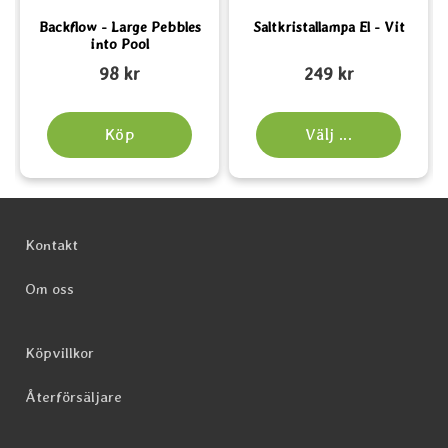
Backflow - Large Pebbles
Saltkristallampa El - Vit
into Pool
Art. nr 5652
Art. nr 6185
A
98 kr
249 kr
Köp
Välj ...
Sidfot Blandad info och länkar
Kontakt
Om oss
Köpvillkor
Återförsäljare