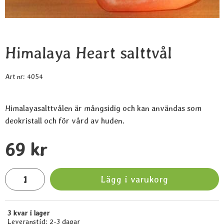
Himalaya Heart salttvål
Art nr:
4054
Himalayasalttvålen är mångsidig och kan användas som
deokristall och för vård av huden.
Handla denna produkt Himalaya Heart salttvål
pris
69 kr
antal
Lägg i varukorg
3 kvar i lager
Tillgänglighet:
Leveranstid:
2-3 dagar