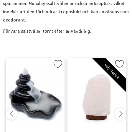
spårämnen. Himalayasalttvålen är också antiseptisk, vilket
innebär att den förhindrar kroppslukt och kan användas som
deodorant.
Förvara salttvålen torrt efter användning.
 to Pool som favorit
Markera Backflow - Large Pebbles into Pool som favorit
Markera Saltkristallampa El -
Marker
Välj storlek