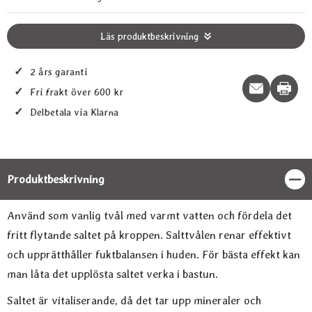
Läs produktbeskrivning
✓
2 års garanti
Print t
✓
Fri frakt över 600 kr
✓
Delbetala via Klarna
Produktbeskrivning
Stän
Produktbeskrivning
Använd som vanlig tvål med varmt vatten och fördela det
fritt flytande saltet på kroppen. Salttvålen renar effektivt
och upprätthåller fuktbalansen i huden. För bästa effekt kan
man låta det upplösta saltet verka i bastun.
Saltet är vitaliserande, då det tar upp mineraler och