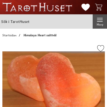
Mina favorit
Sök
Genomför
Sök i TarotHuset
Meny
Startsidan
Himalaya Heart salttvål
Markera himalaya Heart sa