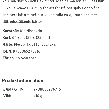
kommunikation och flexibilitet. Med denna lek lär vi oss hur
vi kan använda I-Ching för att förstå oss själva och våra
partners bättre, och hur vi kan odla en djupare och mer
tillfredsställande kärlek.
Konstnär:
Ma Nishavdo
Kort
: 64 kort (88 x 125 mm)
Häfte
: Flerspråkigt (ej svenska)
ISBN
: 9788865276716
Förlag
: Lo Scarabeo
Produktinformation
EAN / GTIN:
9788865276716
Vikt:
410 g.