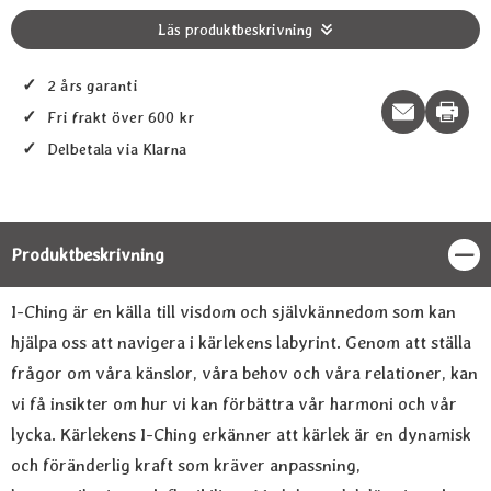
Läs produktbeskrivning
✓
2 års garanti
Print t
✓
Fri frakt över 600 kr
✓
Delbetala via Klarna
Produktbeskrivning
Stän
Produktbeskrivning
I-Ching är en källa till visdom och självkännedom som kan
hjälpa oss att navigera i kärlekens labyrint. Genom att ställa
frågor om våra känslor, våra behov och våra relationer, kan
vi få insikter om hur vi kan förbättra vår harmoni och vår
lycka. Kärlekens I-Ching erkänner att kärlek är en dynamisk
och föränderlig kraft som kräver anpassning,