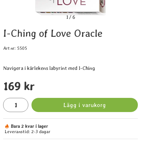
1
/
6
I-Ching of Love Oracle
Art nr:
5505
Navigera i kärlekens labyrint med I-Ching
Handla denna produkt I-Ching of Love Oracle
pris
169 kr
antal
Lägg i varukorg
Bara 2 kvar i lager
Tillgänglighet:
Leveranstid:
2-3 dagar