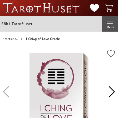
Mina favorit
Sök
Genomför
Sök i TarotHuset
Meny
Startsidan
I-Ching of Love Oracle
Markera i-Ching of Love O