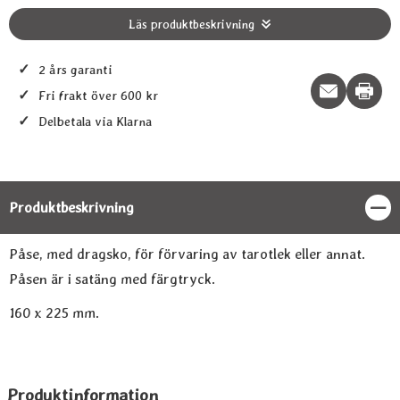
Läs produktbeskrivning
✓
2 års garanti
Print t
✓
Fri frakt över 600 kr
✓
Delbetala via Klarna
Produktbeskrivning
Stän
Produktbeskrivning
Påse, med dragsko, för förvaring av tarotlek eller annat.
Påsen är i satäng med färgtryck.
160 x 225 mm.
Produktinformation