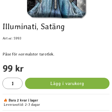
Illuminati, Satäng
Art nr:
5993
Påse för normalstor tarotlek.
Handla denna produkt Illuminati, Satäng
pris
99 kr
antal
Lägg i varukorg
Bara 2 kvar i lager
Tillgänglighet:
Leveranstid:
2-3 dagar