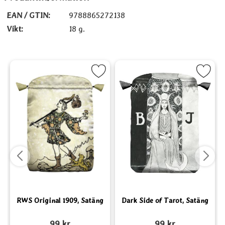
EAN / GTIN:
9788865272138
Vikt:
18 g.
täng som favorit
Markera RWS Original 1909, Satäng som favorit
Markera Dark Side of Tarot, S
RWS Original 1909, Satäng
Dark Side of Tarot, Satäng
Art. nr 5762
Art. nr 6628
A
99 kr
99 kr