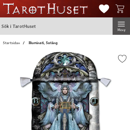
Mina favorit
Sök
Genomför
Sök i TarotHuset
Meny
Startsidan
Illuminati, Satäng
Markera illuminati, Sat