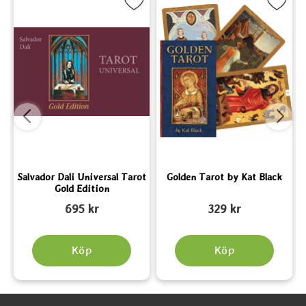
, Mini som favorit
era Salvador Dali Universal Tarot Gold Edition som favorit
Markera Golden Tarot by Kat 
Salvador Dali Universal Tarot
Golden Tarot by Kat Black
Gold Edition
Art. nr 5755
Art. nr 5396
A
695 kr
329 kr
Köp
Köp