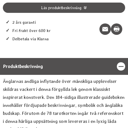
Läs produktbeskrivning
✓
2 års garanti
Print t
✓
Fri frakt över 600 kr
✓
Delbetala via Klarna
Produktbeskrivning
Stän
Produktbeskrivning
Änglarnas andliga inflytande över mänskliga upplevelser
skildras vackert i denna förgyllda lek genom klassiskt
inspirerat konstverk. Den 184-sidiga illustrerade guideboken
innehåller fördjupade beskrivningar, symbolik och änglalika
budskap. Förutom de 78 tarotkorten ingår två referenskort
i denna härliga uppsättning som levereras i en lyxig låda