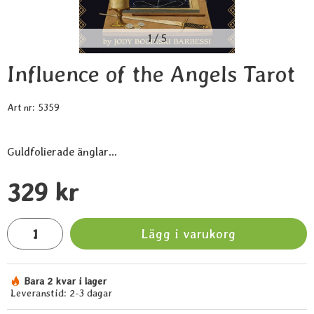
1
/
5
Influence of the Angels Tarot
Art nr:
5359
Guldfolierade änglar...
Handla denna produkt Influence of the Angels Tarot
pris
329 kr
antal
Lägg i varukorg
Bara 2 kvar i lager
Tillgänglighet:
Leveranstid:
2-3 dagar