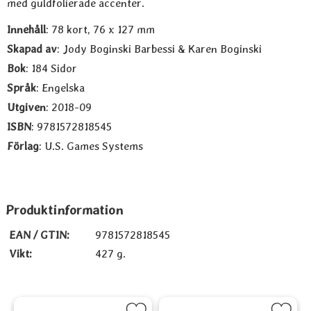
med guldfolierade accenter.
Innehåll
: 78 kort, 76 x 127 mm
Skapad av
: Jody Boginski Barbessi & Karen Boginski
Bok
: 184 Sidor
Språk
: Engelska
Utgiven
: 2018-09
ISBN
: 9781572818545
Förlag
: U.S. Games Systems
Produktinformation
EAN / GTIN:
9781572818545
Vikt:
427 g.