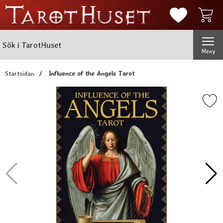
Mina favorit
Sök
Genomför
Sök i TarotHuset
Meny
Startsidan
Influence of the Angels Tarot
Markera influence of the Ang