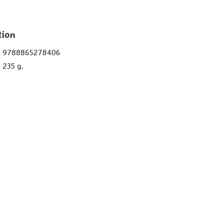
tion
9788865278406
235 g.