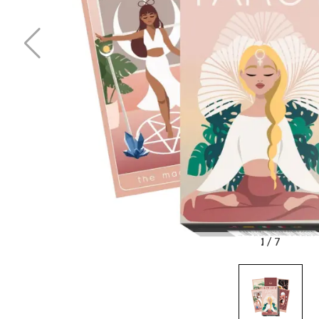
1
/
7