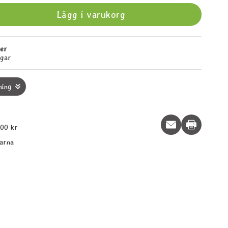
Lägg i varukorg
ger
agar
ning
Print this p
600 kr
larna