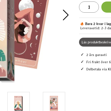
antal
Bara 2 kvar i la
Tillgänglighet:
Leveranstid:
2-3 d
Läs produktbeskriv
✓
2 års garanti
✓
Fri frakt över 
✓
Delbetala via K