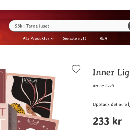
Sök
Sök i TarotHuset
Alla Produkter
Senaste nytt
REA
Inner Lig
Markera inner Light Tarot som favorit
Art nr:
6229
Upptäck det inre l
Handla denna prod
pris
233 kr