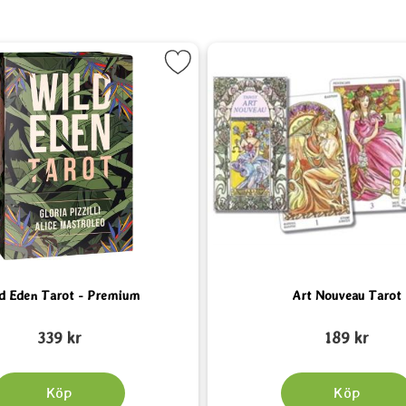
 som favorit
Markera Wild Eden Tarot - Premium som favorit
Markera Ar
d Eden Tarot - Premium
Art Nouveau Tarot
Art. nr 2291
339 kr
189 kr
Köp
Köp