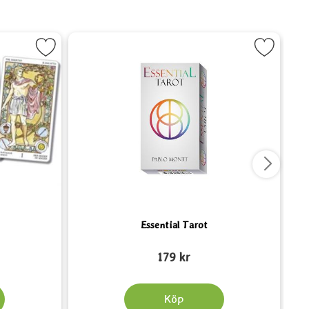
t Nouveau Tarot som favorit
Markera Essential Tarot so
Essential Tarot
Art. nr 5714
Art.
179 kr
Köp