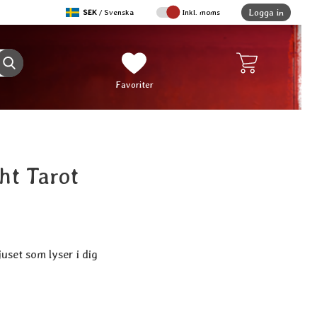
,
Logga in
SEK
/ Svenska
Inkl. moms
Sverige
Genomför sökning
Mina favoriter
Favoriter
ht Tarot
juset som lyser i dig
ukt Inner Light Tarot