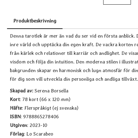
Produktbeskrivning
Produktbeskrivning
Denna tarotlek är mer än vad du ser vid en första anblick. D
inre värld och upptäcka din egen kraft. De vackra korten re
från kärlek och relationer till karriär och andlighet. De visa
visdom och följa din intuition. Den moderna stilen i illustr
bakgrunden skapar en harmonisk och lugn atmosfär för dina
för dig som vill utveckla din personliga och andliga tillväxt.
Skapad av:
Serena Borsella
Kort
: 78 kort (66 x 120 mm)
Häfte
: Flerspråkigt (ej svenska)
ISBN
: 9788865278406
Utgiven
: 2023-10
Förlag
: Lo Scarabeo