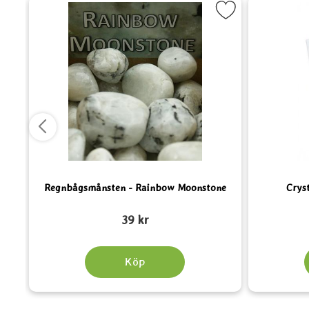
mokey Quartz som favorit
Markera Regnbågsmånsten - Rainbow Moonstone
Regnbågsmånsten - Rainbow Moonstone
Cryst
Art. nr 4118
Art. nr 4089
39 kr
Köp