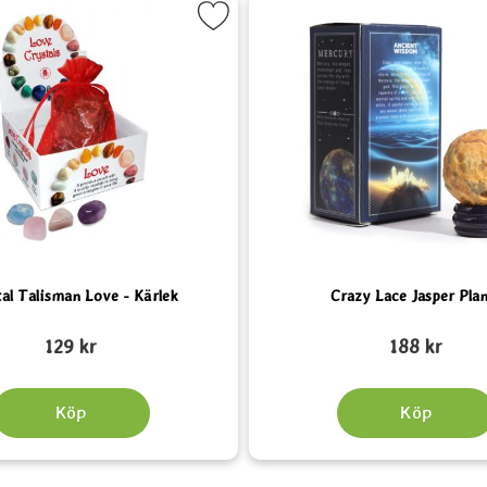
 som favorit
Markera Crystal Talisman Love - Kärlek som favorit
Markera Crazy
al Talisman Love - Kärlek
Crazy Lace Jasper Pla
Art. nr 6561
129 kr
188 kr
Köp
Köp