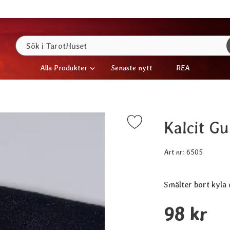
Sök
Sök i TarotHuset
Alla Produkter
Senaste nytt
REA
Kalcit Gu
Markera kalcit Gul Hjärta som favorit
Art nr:
6505
Smälter bort kyla
Handla denna prod
pris
98 kr