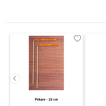
 dagens kvinnor som favorit
Markera Pekare - 22 cm som favori
Pekare - 22 cm