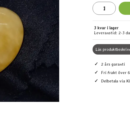
antal
3 kvar i lager
Tillgänglighet:
Leveranstid:
2-3 d
Läs produktbeskriv
✓
2 års garanti
✓
Fri frakt över 
✓
Delbetala via K