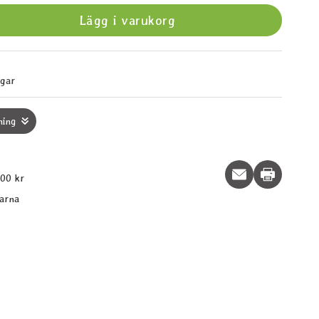
Lägg i varukorg
agar
ning
Print this p
600 kr
larna