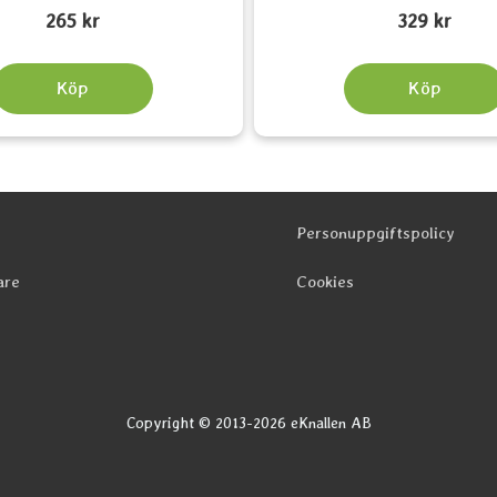
Art. nr 5491
265 kr
329 kr
Köp
Köp
Personuppgiftspolicy
are
Cookies
Copyright © 2013-2026 eKnallen AB