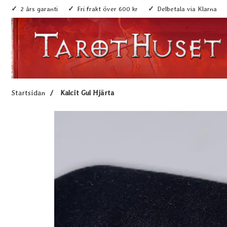
2 års garanti
Fri frakt över 600 kr
Delbetala via Klarna
Startsidan
Kalcit Gul Hjärta