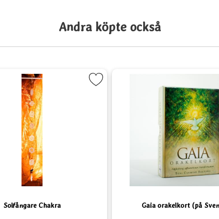
Andra köpte också
t
Markera Solfångare Chakra som favorit
Markera Gaia or
Solfångare Chakra
Gaia orakelkort (på Sve