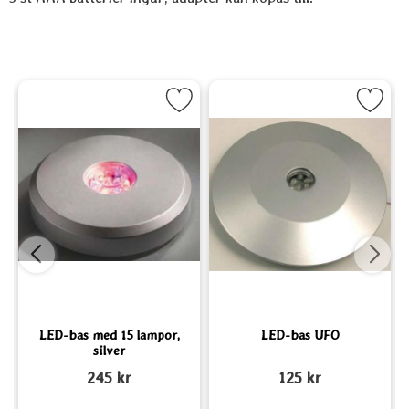
(på svenska) som favorit
Markera LED-bas med 15 lampor, silver som favorit
Markera LED-bas UFO s
LED-bas med 15 lampor,
LED-bas UFO
silver
Art. nr 1186
Art. nr 1181
A
245 kr
125 kr