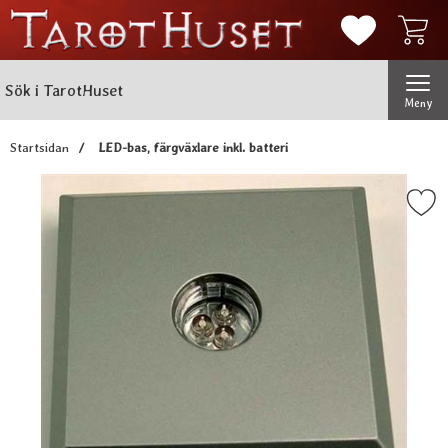
Mina favorit
Sök
Genomför
Sök i TarotHuset
Meny
Startsidan
LED-bas, färgväxlare inkl. batteri
Markera lED-bas, färgväxlare in