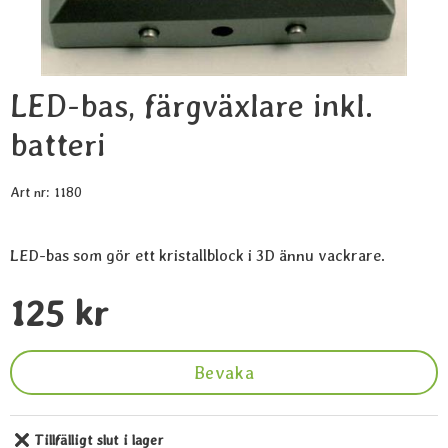
LED-bas, färgväxlare inkl.
batteri
Art nr:
1180
LED-bas som gör ett kristallblock i 3D ännu vackrare.
Handla denna produkt LED-bas, färgväxlare inkl. batteri
pris
125 kr
Bevaka
Tillfälligt slut i lager
Tillgänglighet: