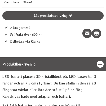
Prel. i lager:
Okänt
Läs produktbeskrivning
✓
2 års garanti
Print t
✓
Fri frakt över 600 kr
✓
Delbetala via Klarna
Produktbeskrivning
Stän
Produktbeskrivning
LED-bas att placera 3D kristallblock på. LED-basen har 3
färger och är 7,5 cm i fyrkant. Du kan ställa in den så att
färgerna växlar eller låta den stå still på en färg.
Kan drivas både med adapter och batteri.
3 st AAA batterier ingår, adapter kan köpas till.