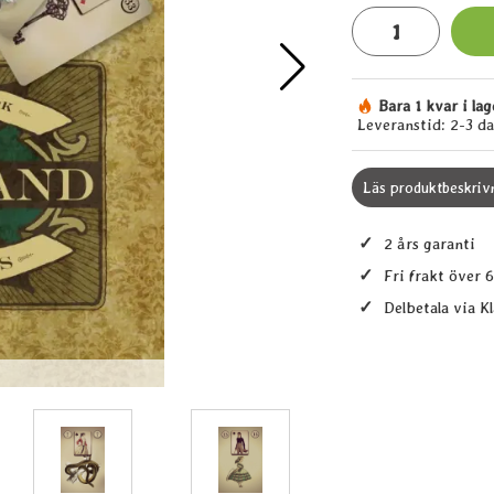
antal
Bara 1 kvar i lag
Tillgänglighet:
Leveranstid:
2-3 d
Läs produktbeskriv
✓
2 års garanti
✓
Fri frakt över 
✓
Delbetala via K