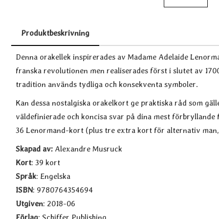
Produktbeskrivning
Produktbeskrivning
Denna orakellek inspirerades av Madame Adelaide Lenorman
franska revolutionen men realiserades först i slutet av 1700
tradition används tydliga och konsekventa symboler.
Kan dessa nostalgiska orakelkort ge praktiska råd som gäller
väldefinierade och koncisa svar på dina mest förbryllande 
36 Lenormand-kort (plus tre extra kort för alternativ man,
Skapad av
:
Alexandre Musruck
Kort
: 39 kort
Språk
: Engelska
ISBN
: 9780764354694
Utgiven
: 2018-06
Förlag
: Schiffer Publishing