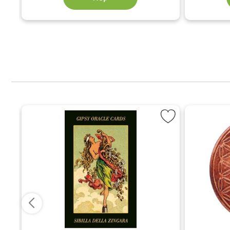
ska kristall-talismaner som favorit
Markera Gypsy Orakelkort som favor
M