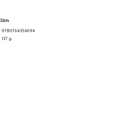
tion
9780764354694
117 g.