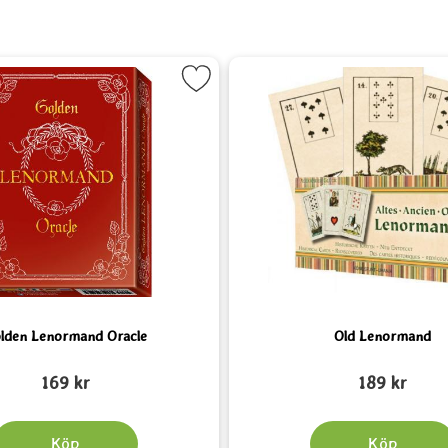
it
Markera Golden Lenormand Oracle som favorit
Markera 
lden Lenormand Oracle
Old Lenormand
Art. nr 5395
169 kr
189 kr
Köp
Köp