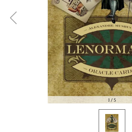
1
/
5