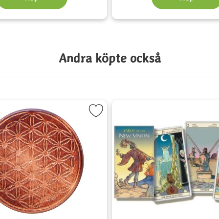
Andra köpte också
it
arkera 6 underlägg i trä med Livets Blomma som favorit
Markera Tarot