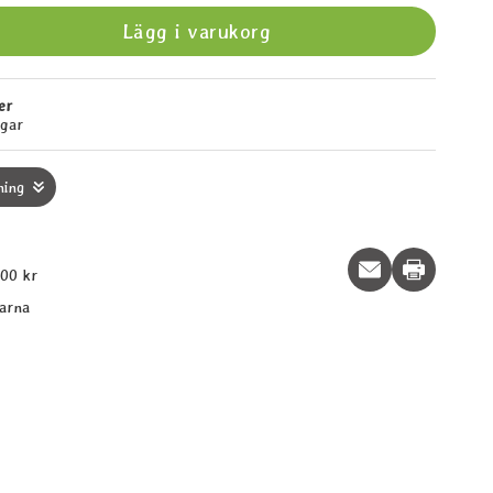
Lägg i varukorg
er
agar
ning
Print this p
600 kr
larna