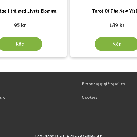
lägg i trä med Livets Blomma
Tarot Of The New Vis
Art. nr 2270
95 kr
189 kr
Köp
Köp
Personuppgiftspolicy
are
Cookies
Copyright © 2013-2026 eKnallen AB