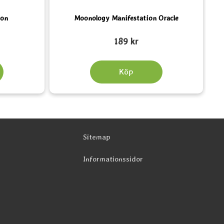
ion
Moonology Manifestation Oracle
Art. nr 5776
Art.
189 kr
Köp
Sitemap
Informationssidor