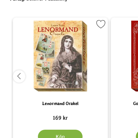
Oracle deck som favorit
Markera Lenormand Orakel som favor
Lenormand Orakel
Go
Art. nr 4016
Art. nr 5350
169 kr
Köp