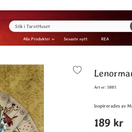
Sök
Sök i TarotHuset
Alla Produkter
Senaste nytt
REA
Lenorman
Markera lenormand orakel som favorit
Art nr:
5885
Inspirerades av 
Handla denna pro
pris
189 kr