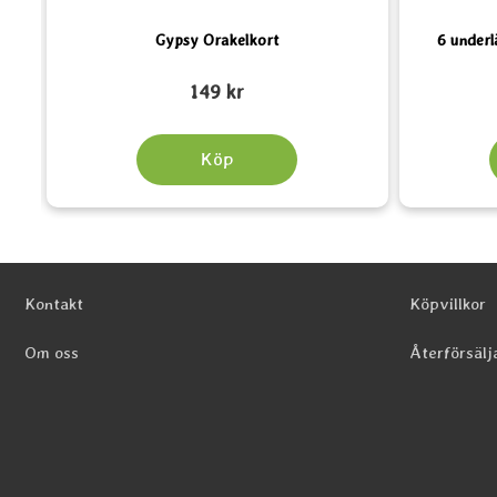
Gypsy Orakelkort
6 under
Art. nr 2676
Art. nr 5670
149 kr
Köp
Sidfot Blandad info och länkar
Kontakt
Köpvillkor
Om oss
Återförsälj