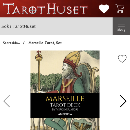
Mina favorit
Sök
Genomför
Sök i TarotHuset
Meny
Startsidan
Marseille Tarot, Set
Markera marseille Tarot,