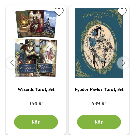
ortlek (på svenska) som favorit
Markera Wizards Tarot, Set som favorit
Markera Fyodor Pavlov Tarot,
Wizards Tarot, Set
Fyodor Pavlov Tarot, Set
Art. nr 3958
Art. nr 6538
A
354 kr
539 kr
Köp
Köp