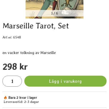
1
/
6
Marseille Tarot, Set
Art nr:
6548
en vacker tolkning av Marseille
Handla denna produkt Marseille Tarot, Set
pris
298 kr
antal
Lägg i varukorg
Bara 2 kvar i lager
Tillgänglighet:
Leveranstid:
2-3 dagar