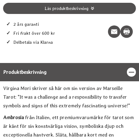
Läs produktbeskrivning
✓
2 års garanti
Print t
✓
Fri frakt över 600 kr
✓
Delbetala via Klarna
Produktbeskrivning
Stän
Produktbeskrivning
Virgina Mori skriver så här om sin version av Marseille
Tarot: "It was a challenge and a responsibility to transfer
symbols and signs of this extremely fascinating universe!"
Ambrosia
från Italien, ett premiumvarumärke för tarot som
är känt för sin konstnärliga vision, symboliska djup och
exceptionella hantverk. Släta, hållbara kort med en