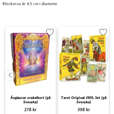
Klockorna är 4,5 cm i diameter
nal som favorit
Markera Änglasvar orakelkort (på Svenska) som favorit
Markera Tarot Original 1909, Set (
Änglasvar orakelkort (på
Tarot Original 1909, Set (på
Svenska)
Svenska)
Art. nr 5075
Art. nr 5948
A
278 kr
398 kr