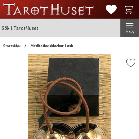
Mina favorit
Sök
Genomför
Sök i TarotHuset
Meny
Startsidan
Meditationsklockor i ask
Markera meditationsklockor