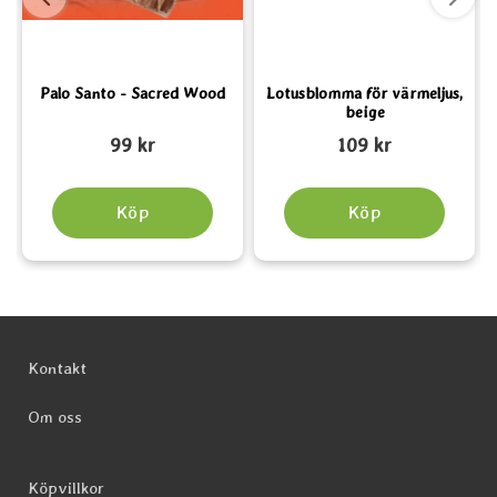
s
Palo Santo - Sacred Wood
Lotusblomma för värmeljus,
beige
Art. nr 4059
Art. nr 5530
A
99 kr
109 kr
Köp
Köp
Sidfot Blandad info och länkar
Kontakt
Om oss
Köpvillkor