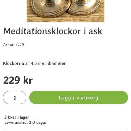
Meditationsklockor i ask
Art nr:
1229
Klockorna är 4,5 cm i diameter
Handla denna produkt Meditationsklockor i ask
pris
229 kr
antal
Lägg i varukorg
3 kvar i lager
Tillgänglighet:
Leveranstid:
2-3 dagar