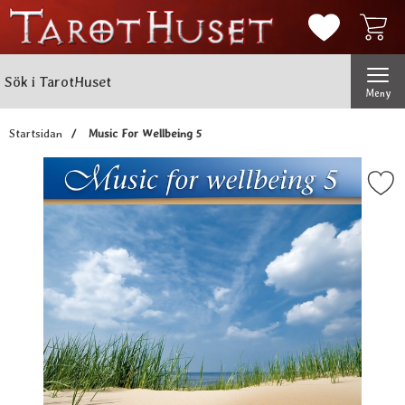
Mina favorit
Sök
Genomför
Sök i TarotHuset
Meny
Startsidan
Music For Wellbeing 5
Markera music For Wellbe