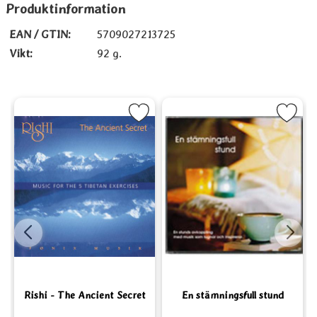
Produktinformation
EAN / GTIN:
5709027213725
Vikt:
92 g.
ärning som favorit
Markera Rishi - The Ancient Secret som favorit
Markera En stämningsfull st
Rishi - The Ancient Secret
En stämningsfull stund