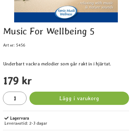
Music For Wellbeing 5
Art nr:
5456
Underbart vackra melodier som går rakt in i hjärtat.
Handla denna produkt Music For Wellbeing 5
pris
179 kr
antal
Lägg i varukorg
Lagervara
Tillgänglighet:
Leveranstid:
2-3 dagar