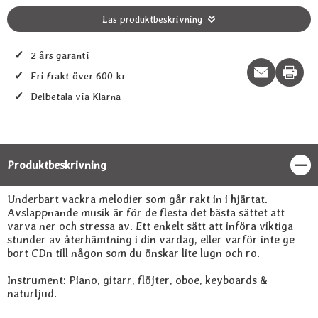
Läs produktbeskrivning
✓
2 års garanti
Print t
✓
Fri frakt över 600 kr
✓
Delbetala via Klarna
Produktbeskrivning
Stän
Produktbeskrivning
Underbart vackra melodier som går rakt in i hjärtat.
Avslappnande musik är för de flesta det bästa sättet att
varva ner och stressa av. Ett enkelt sätt att införa viktiga
stunder av återhämtning i din vardag, eller varför inte ge
bort CDn till någon som du önskar lite lugn och ro.
Instrument: Piano, gitarr, flöjter, oboe, keyboards &
naturljud.