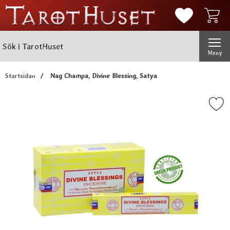
Mina favorit
Sök
Genomför
Sök i TarotHuset
Meny
Startsidan
Nag Champa, Divine Blessing, Satya
Markera nag Champa, Divine Bles