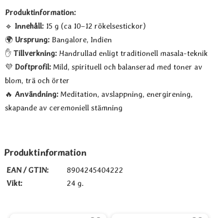
Produktinformation:
🔹
Innehåll:
15 g (ca 10–12 rökelsestickor)
🌍
Ursprung:
Bangalore, Indien
✋
Tillverkning:
Handrullad enligt traditionell masala-teknik
💜
Doftprofil:
Mild, spirituell och balanserad med toner av
blom, trä och örter
🔥
Användning:
Meditation, avslappning, energirening,
skapande av ceremoniell stämning
Produktinformation
EAN / GTIN:
8904245404222
Vikt:
24 g.