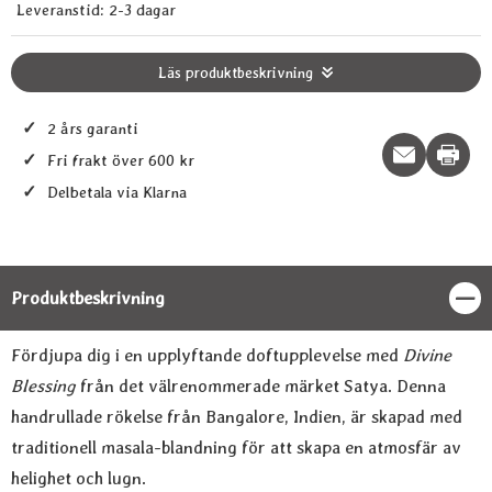
Leveranstid:
2-3 dagar
Läs produktbeskrivning
✓
2 års garanti
Print t
✓
Fri frakt över 600 kr
✓
Delbetala via Klarna
Produktbeskrivning
Stän
Produktbeskrivning
Fördjupa dig i en upplyftande doftupplevelse med
Divine
Blessing
från det välrenommerade märket Satya. Denna
handrullade rökelse från Bangalore, Indien, är skapad med
traditionell masala-blandning för att skapa en atmosfär av
helighet och lugn.