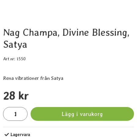
Nag Champa, Divine Blessing,
Satya
Art nr:
1550
Rena vibrationer från Satya
Handla denna produkt Nag Champa, Divine Blessing, Satya
pris
28 kr
antal
Lägg i varukorg
Lagervara
Tillgänglighet: