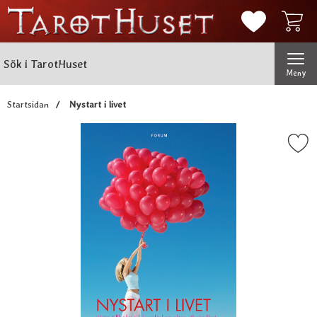
Mina favorit
Sök
Genomför
Sök i TarotHuset
Meny
Startsidan
Nystart i livet
Markera nystart i liv