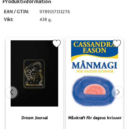
Produktinformation
EAN / GTIN:
9789137131276
Vikt:
438 g.
sa vägen som favorit
Markera Dream Journal som favorit
Markera Månkraft för dagens k
Markera D
Dream Journal
Månkraft för dagens kvinnor