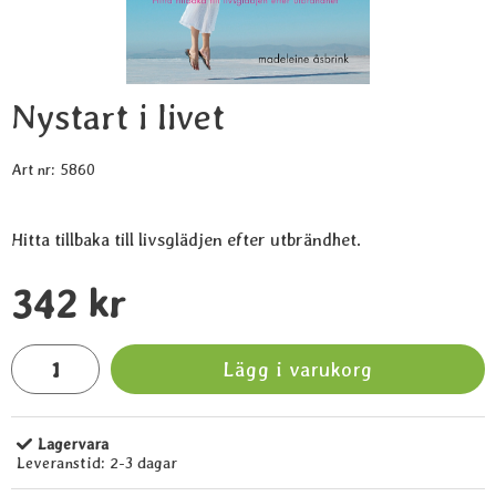
Nystart i livet
Art nr:
5860
Hitta tillbaka till livsglädjen efter utbrändhet.
Handla denna produkt Nystart i livet
pris
342 kr
antal
Lägg i varukorg
Lagervara
Tillgänglighet:
Leveranstid:
2-3 dagar