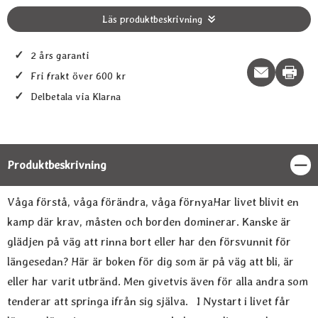
Läs produktbeskrivning
✓
2 års garanti
Print t
✓
Fri frakt över 600 kr
✓
Delbetala via Klarna
Produktbeskrivning
Stän
Produktbeskrivning
Våga förstå, våga förändra, våga förnyaHar livet blivit en
kamp där krav, måsten och borden dominerar. Kanske är
glädjen på väg att rinna bort eller har den försvunnit för
längesedan? Här är boken för dig som är på väg att bli, är
eller har varit utbränd. Men givetvis även för alla andra som
tenderar att springa ifrån sig själva. I Nystart i livet får