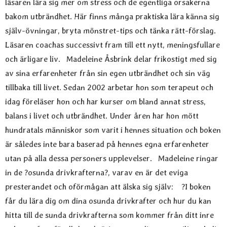
läsaren lära sig mer om stress och de egentliga orsakerna
bakom utbrändhet. Här finns många praktiska lära känna sig
själv-övningar, bryta mönstret-tips och tänka rätt-förslag.
Läsaren coachas successivt fram till ett nytt, meningsfullare
och ärligare liv. Madeleine Åsbrink delar frikostigt med sig
av sina erfarenheter från sin egen utbrändhet och sin väg
tillbaka till livet. Sedan 2002 arbetar hon som terapeut och
idag föreläser hon och har kurser om bland annat stress,
balans i livet och utbrändhet. Under åren har hon mött
hundratals människor som varit i hennes situation och boken
är således inte bara baserad på hennes egna erfarenheter
utan på alla dessa personers upplevelser. Madeleine ringar
in de ?osunda drivkrafterna?, varav en är det eviga
presterandet och oförmågan att älska sig själv: ?I boken
får du lära dig om dina osunda drivkrafter och hur du kan
hitta till de sunda drivkrafterna som kommer från ditt inre