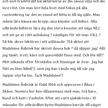
och som framförallt karaktäriseras av din sanna vilja och din
inre röst. Om man levt hela livet med fokus på alla
runtomkring tar det en stund att hitta in till sig själv. Man
måste lära känna sin kropp, sina känslor och behov. Alla
utbrända behöver lära sig den stora konsten att säga NEJ
och att ge av rätt anledning ? nämligen för att man VILL.?
Så här skrev lektören i sitt utlåtande: ?Så skönt att
Madeleine Åsbrink har skrivit denna bok ? då slipper jag! Allt
jag tänkt, trott, känt och genomlidit finns med. Och lite till?!
Mitt sökande efter förståelse och lösningar är över. Jag har
fått en liten bibel(!), som jag kan vända mig till när jag
tappar styrfarten. Tack Madeleine!?
Madeleine Åsbrink är född 1966 och uppvuxen i Åhus i
Skåne. Numera bor hon tillsammans med man, två barn,
hund och katt i Vaxholm. Efter att varit sjukskriven i 10
månader för utbrändhet bytte Madeleine karriär till något