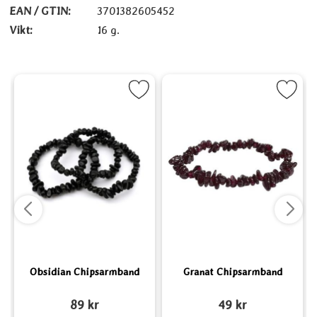
EAN / GTIN:
3701382605452
Vikt:
16 g.
ipsarmband som favorit
Markera Obsidian Chipsarmband som favorit
Markera Granat Chipsarmba
Obsidian Chipsarmband
Granat Chipsarmband
Art. nr 6190
Art. nr 4892
A
89 kr
49 kr