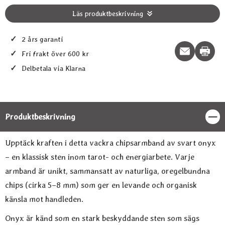
Läs produktbeskrivning
✓
2 års garanti
Print t
✓
Fri frakt över 600 kr
✓
Delbetala via Klarna
Produktbeskrivning
Stän
Produktbeskrivning
Upptäck kraften i detta vackra chipsarmband av svart onyx
– en klassisk sten inom tarot- och energiarbete. Varje
armband är unikt, sammansatt av naturliga, oregelbundna
chips (cirka 5–8 mm) som ger en levande och organisk
känsla mot handleden.
Onyx är känd som en stark beskyddande sten som sägs