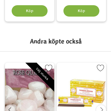
Köp
Köp
Andra köpte också
kt runkors som favorit
Markera Rosenkvarts - Rose Quartz som favorit
Markera Sandalwood (Sandelträ)
Välj storlek