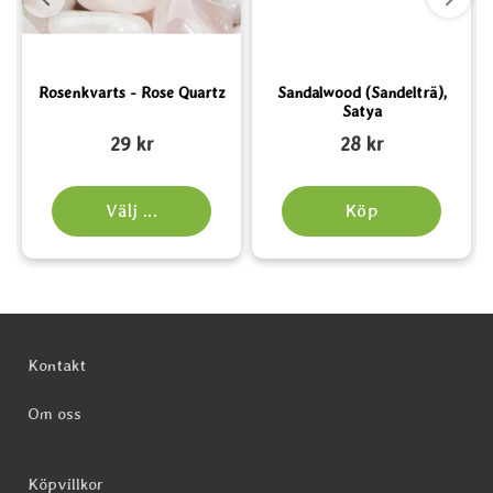
Rosenkvarts - Rose Quartz
Sandalwood (Sandelträ),
Satya
Art. nr 2162
Art. nr 1553
A
29 kr
28 kr
Välj ...
Köp
Sidfot Blandad info och länkar
Kontakt
Om oss
Köpvillkor