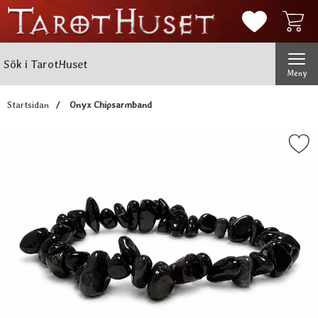
Mina favorit
Sök
Genomför
Sök i TarotHuset
Meny
Startsidan
Onyx Chipsarmband
Markera onyx Chipsarmb