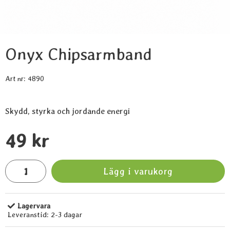
Onyx Chipsarmband
Art nr:
4890
Skydd, styrka och jordande energi
Handla denna produkt Onyx Chipsarmband
pris
49 kr
antal
Lägg i varukorg
Lagervara
Tillgänglighet:
Leveranstid:
2-3 dagar