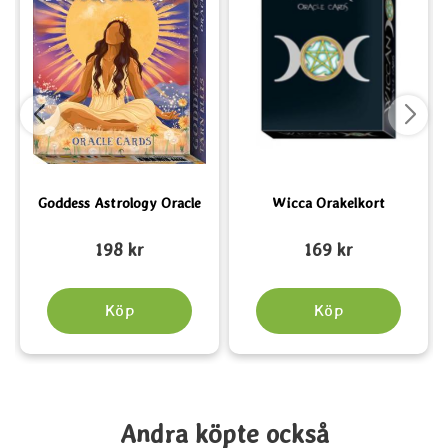
Goddess Astrology Oracle
Wicca Orakelkort
Art. nr 6622
Art. nr 1303
A
198 kr
169 kr
Köp
Köp
Andra köpte också