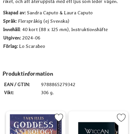
riket, och att återuppstå med ett ljus som leder vägen.
Skapad av:
Sandra Caputo & Laura Caputo
Språk:
Flerspråkig (ej Svenska)
Innehåll
: 40 kort (88 x 125 mm), Instruktionshäfte
Utgiven:
2024-06
Förlag:
Lo Scarabeo
Produktinformation
EAN / GTIN:
9788865279342
Vikt:
306 g.
sions som favorit
Markera Goddess Astrology Oracle som favorit
Markera Wicca Orakelkort
M