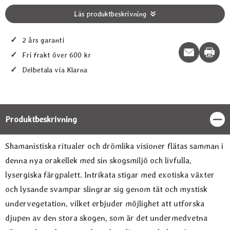
Läs produktbeskrivning
✓
2 års garanti
Print t
✓
Fri frakt över 600 kr
✓
Delbetala via Klarna
Produktbeskrivning
Stän
Produktbeskrivning
Shamanistiska ritualer och drömlika visioner flätas samman i
denna nya orakellek med sin skogsmiljö och livfulla,
lysergiska färgpalett. Intrikata stigar med exotiska växter
och lysande svampar slingrar sig genom tät och mystisk
undervegetation, vilket erbjuder möjlighet att utforska
djupen av den stora skogen, som är det undermedvetna