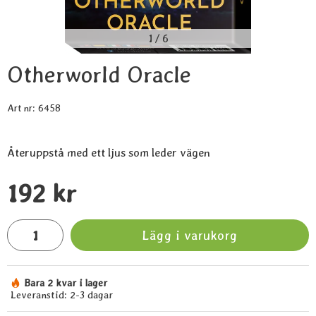
1
/
6
Otherworld Oracle
Art nr:
6458
Återuppstå med ett ljus som leder vägen
Handla denna produkt Otherworld Oracle
pris
192 kr
antal
Lägg i varukorg
Bara 2 kvar i lager
Tillgänglighet:
Leveranstid:
2-3 dagar