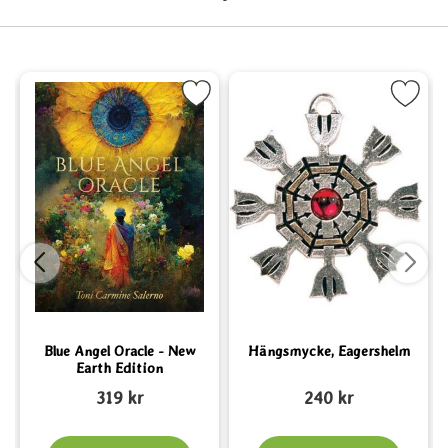
 Oracle som favorit
rkera Blue Angel Oracle - New Earth Edition som favorit
Markera Hängsmycke, Eagers
Blue Angel Oracle - New
Hängsmycke, Eagershelm
Earth Edition
Art. nr 6427
Art. nr 1858
A
319 kr
240 kr