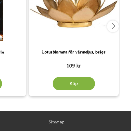
ln
Lotusblomma för värmeljus, beige
Art. nr 5530
Art.
109 kr
Köp
Sitemap