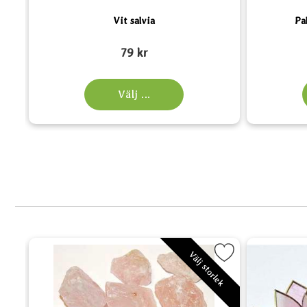
Vit salvia
Pa
Art. nr 6462
Art. nr 4059
79 kr
Välj ...
delträ), Satya som favorit
Markera Rosenkvarts, Rå bit, Medium som 
Välj storlek