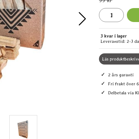
99 kr
antal
3 kvar i lager
Tillgänglighet:
Leveranstid:
2-3 d
Läs produktbeskriv
✓
2 års garanti
✓
Fri frakt över 
✓
Delbetala via K