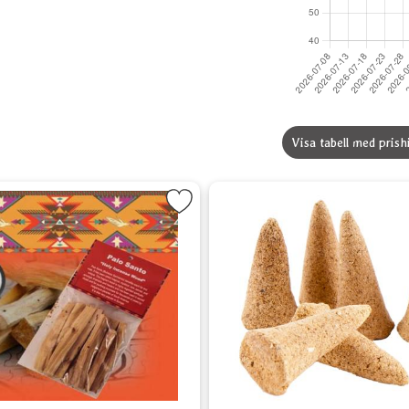
Visa tabell med prish
Markera Palo Santo - Sacred Wood som favorit
Markera Palo S