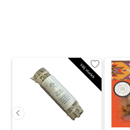
 grovflisad som favorit
Markera Vit salvia som favorit
Välj storlek