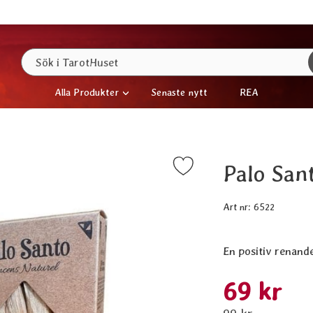
Sök
Sök i TarotHuset
Alla Produkter
Senaste nytt
REA
Palo San
Markera palo Santo - Sacred Wood som favorit
Art nr:
6522
En positiv renande
Handla denna pro
rea pris
69 kr
tidigare pris