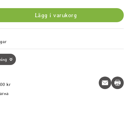
Lägg i varukorg
agar
ning
Print this p
600 kr
larna