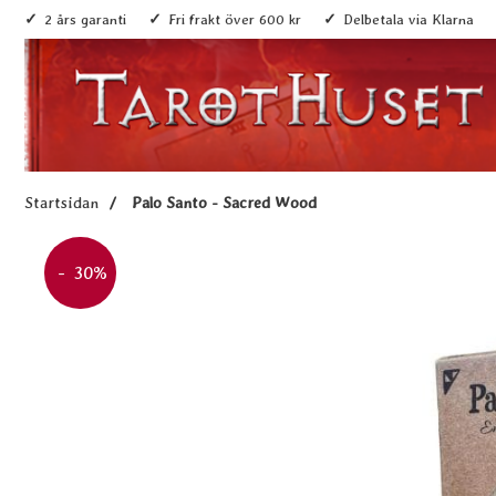
2 års garanti
Fri frakt över 600 kr
Delbetala via Klarna
Startsidan
Palo Santo - Sacred Wood
Priset är nedsatt med
- 30%