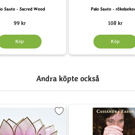
lo Santo - Sacred Wood
Palo Santo - rökelseko
Art. nr 6145
99 kr
108 kr
Köp
Köp
Andra köpte också
favorit
Markera Lotusblomma för värmeljus, rosa som favorit
Markera Stor