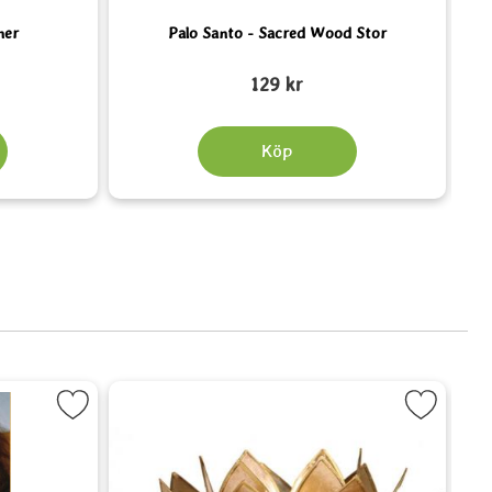
ner
Palo Santo - Sacred Wood Stor
Art. nr 5533
Art.
129 kr
Köp
a boken om pendeln som favorit
Markera Lotusblomma för värmeljus, 