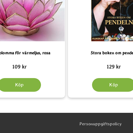
blomma för värmeljus, rosa
Stora boken om pende
Art. nr 3050
109 kr
129 kr
Köp
Köp
Personuppgiftspolicy