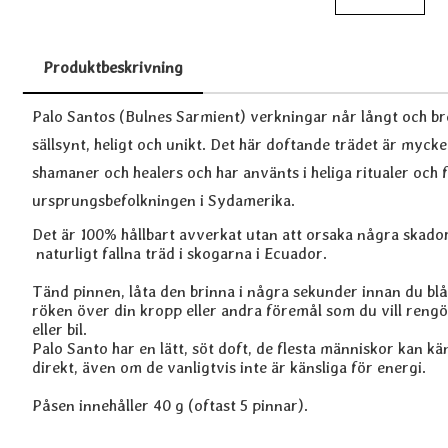
Produktbeskrivning
Produktbeskrivning
Palo Santos (Bulnes Sarmient) verkningar når långt och bret
sällsynt, heligt och unikt. Det här doftande trädet är myck
shamaner och healers och har använts i heliga ritualer och f
ursprungsbefolkningen i Sydamerika.
Det är 100% hållbart avverkat utan att orsaka några skado
naturligt fallna träd i skogarna i Ecuador.
Tänd pinnen, låta den brinna i några sekunder innan du blås
röken över din kropp eller andra föremål som du vill rengöra
eller bil.
Palo Santo har en lätt, söt doft, de flesta människor kan k
direkt, även om de vanligtvis inte är känsliga för energi.
Påsen innehåller 40 g (oftast 5 pinnar).