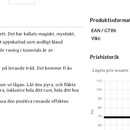
Produktinforma
EAN / GTIN:
t. Det har kallats magiskt, mystiskt,
Vikt:
et uppskattad som andligt bland
ör rening i tusentals år av
Prishistorik
r på levande träd. Det kommer från
Lägsta pris senaste
er ut lågan. Låt den pyra, och fläkta
, inklusive hela ditt rum, hela ditt hus
änna den positiva renande effekten