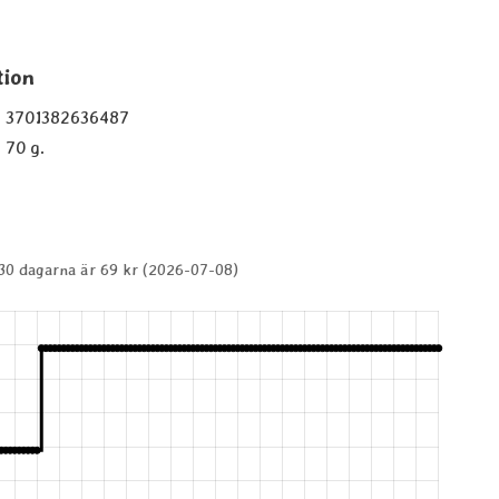
tion
3701382636487
70 g.
 30 dagarna är 69 kr (2026-07-08)