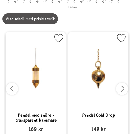
Visa tabell med prishistorik
cle som favorit
kera Pendel med snöre - transparent kammare som favorit
Markera Pendel Gold Drop
Marke
Pendel med snöre -
Pendel Gold Drop
transparent kammare
Art. nr 3995
Art. nr 4002
A
169 kr
149 kr