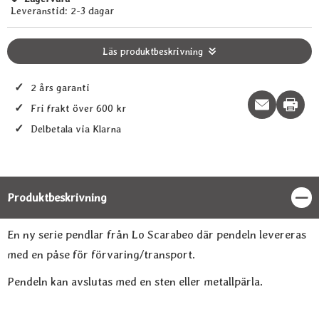
Tillgänglighet:
Leveranstid:
2-3 dagar
Läs produktbeskrivning
✓
2 års garanti
Print t
✓
Fri frakt över 600 kr
✓
Delbetala via Klarna
Produktbeskrivning
Stän
Produktbeskrivning
En ny serie pendlar från Lo Scarabeo där pendeln levereras
med en påse för förvaring/transport.
Pendeln kan avslutas med en sten eller metallpärla.