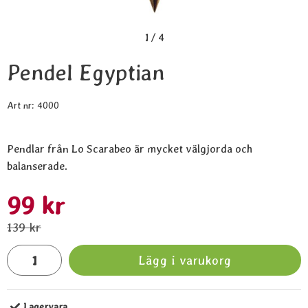
1
/
4
Pendel Egyptian
Art nr:
4000
Pendlar från Lo Scarabeo är mycket välgjorda och
balanserade.
Handla denna produkt Pendel Egyptian
rea pris
99 kr
tidigare pris
139 kr
antal
Lägg i varukorg
Lagervara