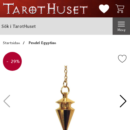
Mina favorit
Sök
Genomför
Sök i TarotHuset
Meny
Startsidan
Pendel Egyptian
Markera pendel Egypti
Priset är nedsatt med
- 29%