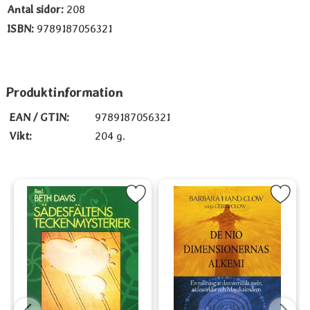
Antal sidor:
208
ISBN:
9789187056321
Produktinformation
EAN / GTIN:
9789187056321
Vikt:
204 g.
smos som favorit
Markera Sädesfältens teckenmysterier som favorit
Markera De nio dimensionernas 