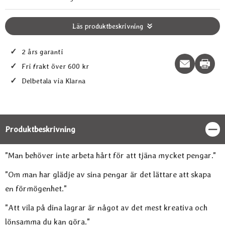
Läs produktbeskrivning
✓
2 års garanti
Print t
✓
Fri frakt över 600 kr
✓
Delbetala via Klarna
Produktbeskrivning
Stän
Produktbeskrivning
"Man behöver inte arbeta hårt för att tjäna mycket pengar."
"Om man har glädje av sina pengar är det lättare att skapa
en förmögenhet."
"Att vila på dina lagrar är något av det mest kreativa och
lönsamma du kan göra."