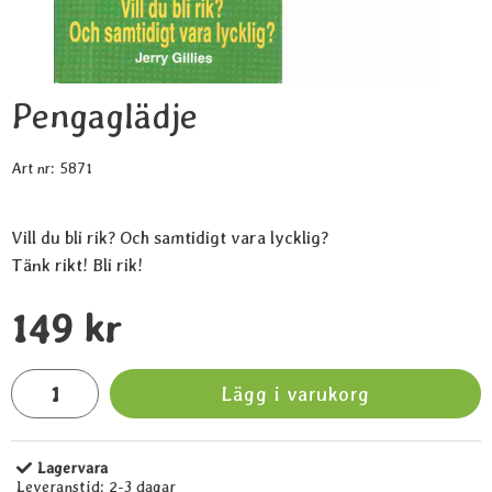
Pengaglädje
Art nr:
5871
Vill du bli rik? Och samtidigt vara lycklig?
Tänk rikt! Bli rik!
Handla denna produkt Pengaglädje
pris
149 kr
antal
Lägg i varukorg
Lagervara
Tillgänglighet:
Leveranstid:
2-3 dagar