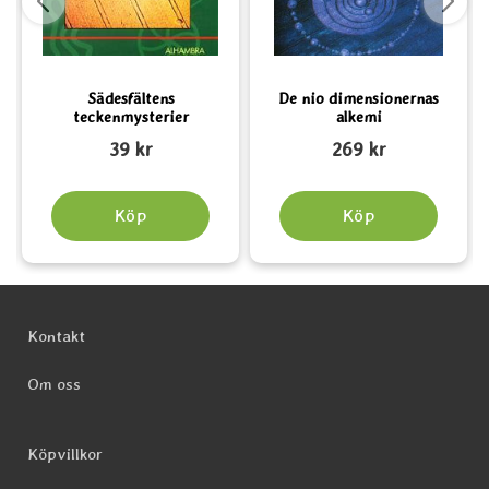
Sädesfältens
De nio dimensionernas
teckenmysterier
alkemi
Art. nr 5892
Art. nr 5868
A
39 kr
269 kr
Köp
Köp
Sidfot Blandad info och länkar
Kontakt
Om oss
Köpvillkor