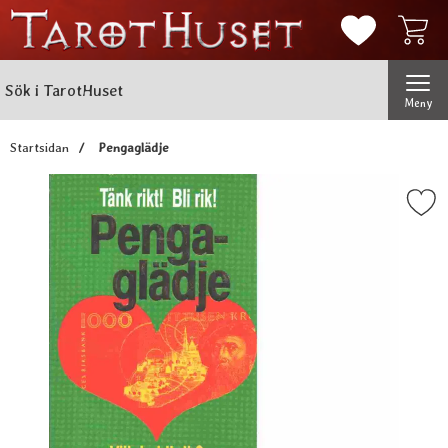
Mina favorit
Sök
Genomför
Sök i TarotHuset
Meny
Startsidan
Pengaglädje
Markera pengaglädje