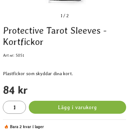
1
/
2
Protective Tarot Sleeves -
Kortfickor
Art nr:
5051
Plastfickor som skyddar dina kort.
Handla denna produkt Protective Tarot Sleeves - Kortfickor
pris
84 kr
antal
Lägg i varukorg
Bara 2 kvar i lager
Tillgänglighet: