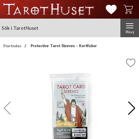
Mina favorit
Sök
Genomför
Sök i TarotHuset
Meny
Startsidan
Protective Tarot Sleeves - Kortfickor
Markera protective Tarot Sleeves