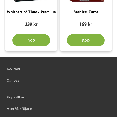
Whispers of Time - Premium
Barbieri Tarot
Art. nr 6563
Art. nr 4939
A
339 kr
169 kr
Köp
Köp
Sidfot Blandad info och länkar
Kontakt
Om oss
Köpvillkor
Återförsäljare