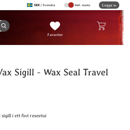
,
Logga in
SEK
/ Svenska
Inkl. moms
Sverige
Genomför sökning
Mina favoriter
Favoriter
ax Sigill - Wax Seal Travel
orit
igill i ett fint reseetui
ukt Reseset Vax Sigill - Wax Seal Travel Set