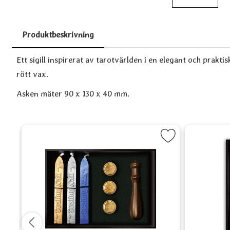
Produktbeskrivning
Produktbeskrivning
Ett sigill inspirerat av tarotvärlden i en elegant och prakt
rött vax.
Asken mäter 90 x 130 x 40 mm.
ör Te, Onyx som favorit
Markera Vax Sigill - Spiritual Set som fa