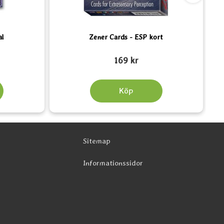
al
Zener Cards - ESP kort
Art. nr 5088
Art.
169 kr
Köp
Sitemap
Informationssidor