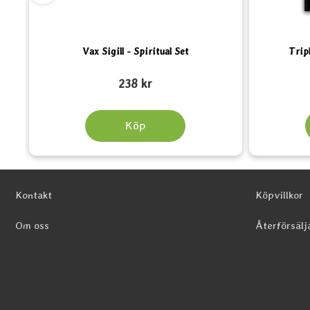
Vax Sigill - Spiritual Set
Trip
Art. nr 4017
Art. nr 5493
238 kr
Köp
Sidfot Blandad info och länkar
Kontakt
Köpvillkor
Om oss
Återförsälj