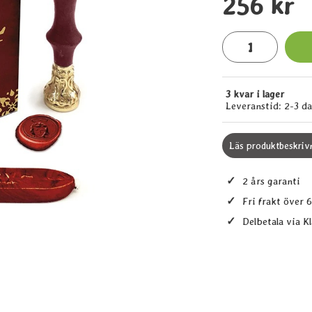
pris
256 kr
antal
3 kvar i lager
Tillgänglighet:
Leveranstid:
2-3 d
Läs produktbeskriv
✓
2 års garanti
✓
Fri frakt över 
✓
Delbetala via K