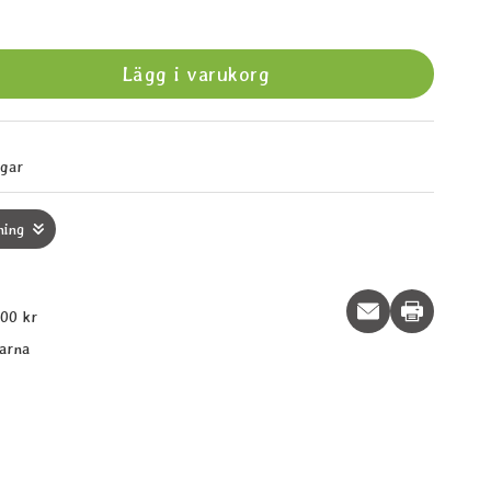
Lägg i varukorg
agar
ning
Print this p
600 kr
larna