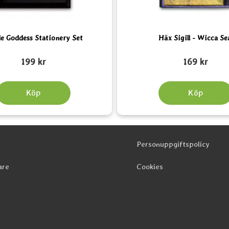
le Goddess Stationery Set
Häx Sigill - Wicca Se
Art. nr 4022
199 kr
169 kr
Köp
Köp
Personuppgiftspolicy
are
Cookies