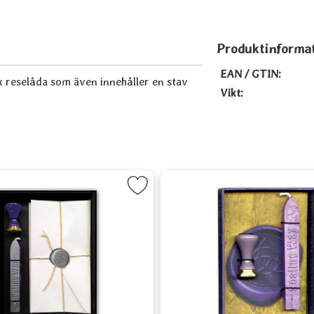
Produktinforma
EAN / GTIN:
isk reselåda som även innehåller en stav
Vikt:
vorit
Markera Triple Goddess Stationery Set som favorit
Markera Häx 