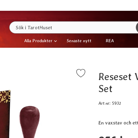
Sök
Sök i TarotHuset
Alla Produkter
Senaste nytt
REA
Reseset V
Markera reseset Vax Sigill - Wax Seal Travel Set som fav
Set
Art nr:
5932
En vaxstav och ett s
Handla denna prod