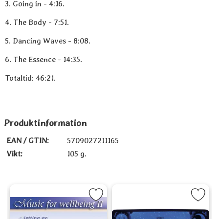
3. Going in - 4:16.
4. The Body - 7:51.
5. Dancing Waves - 8:08.
6. The Essence - 14:35.
Totaltid: 46:21.
Produktinformation
EAN / GTIN:
5709027211165
Vikt:
105 g.
 to Pool som favorit
Markera Music For Wellbeing 2 som favorit
Markera Spirit Communication Boar
Mark