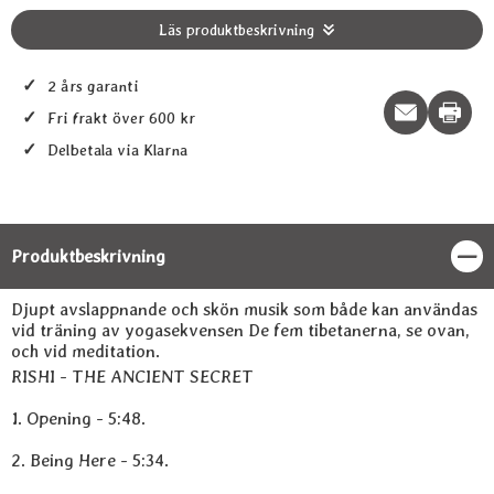
Läs produktbeskrivning
✓
2 års garanti
Print t
✓
Fri frakt över 600 kr
✓
Delbetala via Klarna
Produktbeskrivning
Stän
Produktbeskrivning
Djupt avslappnande och skön musik som både kan användas
vid träning av yogasekvensen De fem tibetanerna, se ovan,
och vid meditation.
RISHI - THE ANCIENT SECRET
1. Opening - 5:48.
2. Being Here - 5:34.