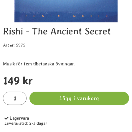
Rishi - The Ancient Secret
Art nr:
5975
Musik för fem tibetanska övningar.
Handla denna produkt Rishi - The Ancient Secret
pris
149 kr
antal
Lägg i varukorg
Lagervara
Tillgänglighet:
Leveranstid:
2-3 dagar