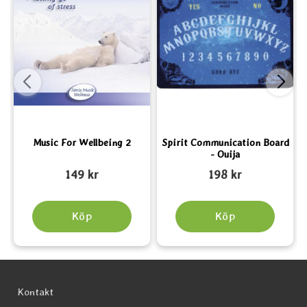
Music For Wellbeing 2
Spirit Communication Board
- Ouija
Art. nr 5978
Art. nr 5936
A
149 kr
198 kr
Köp
Köp
Sidfot Blandad info och länkar
Kontakt