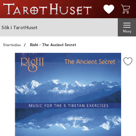
Mina favorit
Sök
Genomför
Sök i TarotHuset
Meny
Startsidan
Rishi - The Ancient Secret
Markera rishi - The Ancient