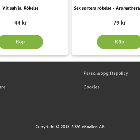
Vit salvia, Rökelse
Sex sorters rökelse - Aromather
Art. nr 3830
44 kr
79 kr
Köp
Köp
Personuppgiftspolicy
are
Cookies
Copyright © 2013-2026 eKnallen AB