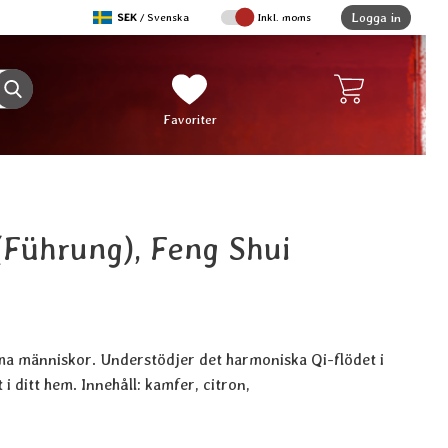
,
Logga in
SEK
/ Svenska
Inkl. moms
Sverige
Genomför sökning
Mina favoriter
Favoriter
(Führung), Feng Shui
a människor. Understödjer det harmoniska Qi-flödet i
i ditt hem. Innehåll: kamfer, citron,
ukt Ledning (Führung), Feng Shui