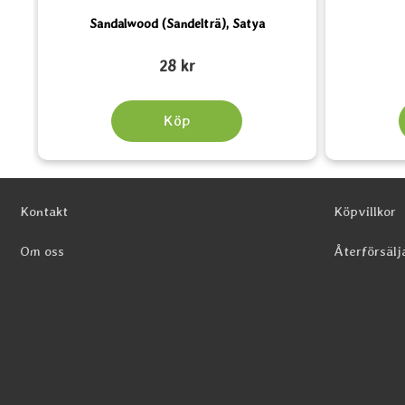
Sandalwood (Sandelträ), Satya
Art. nr 1553
Art. nr 6126
28 kr
Köp
Sidfot Blandad info och länkar
Kontakt
Köpvillkor
Om oss
Återförsälj