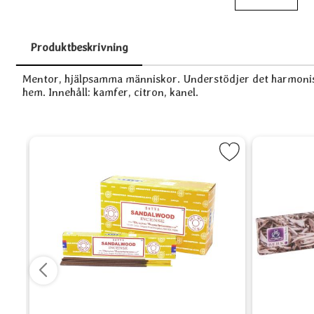
Produktbeskrivning
Produktbeskrivning
Mentor, hjälpsamma människor. Understödjer det harmoniska
hem. Innehåll: kamfer, citron, kanel.
, Goloka som favorit
Markera Sandalwood (Sandelträ), Satya som