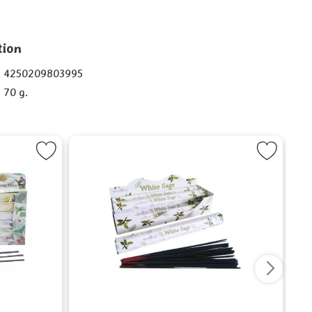
tion
4250209803995
70 g.
else - Aromatherapy, Stamford som favorit
Markera Salvia (White Sage), Stamford