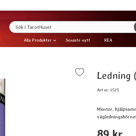
Sök
Sök i TarotHuset
Alla Produkter
Senaste nytt
REA
Ledning 
Markera ledning (Führung), Feng Shui som favorit
Art nr:
1525
Mentor, hjälpsamm
vägledningshörnet 
Handla denna prod
pris
89 kr